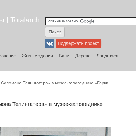
 | Totalarch
рование
Жилые здания
Бани
Дерево
Ландшафт
ю Соломона Телингатера» в музее-заповеднике «Горки
мона Телингатера» в музее-заповеднике