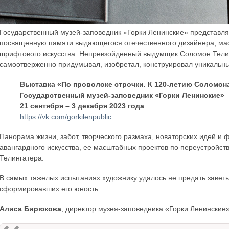
Государственный музей-заповедник «Горки Ленинские» представля
посвященную памяти выдающегося отечественного дизайнера, маст
шрифтового искусства. Непревзойденный выдумщик Соломон Телин
самоотверженно придумывал, изобретал, конструировал уникальны
Выставка «По проволоке строчки. К 120-летию Соломон
Государственный музей-заповедник «Горки Ленинские»
21 сентября – 3 декабря 2023 года
https://vk.com/gorkilenpublic
Панорама жизни, забот, творческого размаха, новаторских идей и
авангардного искусства, ее масштабных проектов по переустройс
Телингатера.
В самых тяжелых испытаниях художнику удалось не предать заветы 
сформировавших его юность.
Алиса Бирюкова
, директор музея-заповедника «Горки Ленинские»