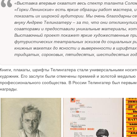
«Выставка впервые охватит весь спектр таланта Солом
«Горки Ленинские» есть яркие образцы работ мастера, и 
показать их широкой аудитории. Мы очень благодарны се
внуку Андрею Телингатеру – за то, что они откликнулис
соавторами и предоставили уникальные материалы, кот
Выставочный проект покажет яркие художественные при
футуристических театральных эскизов до социальных ри
книжных макетах до ясности и выверенности в шрифтах
тридцатых, сороковых, пятидесятых, шестидесятых годо
Книги, плакаты, шрифты Телингатера стали универсальными носите
художник. Его заслуги были отмечены премией и золотой медалью
профессионального сообщества. В России Телингатер был первым с
награды.