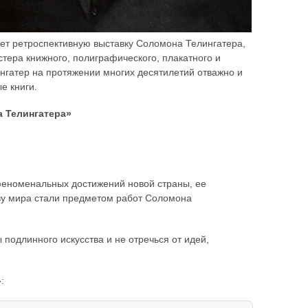
ет ретроспективную выставку Соломона Телингатера,
ера книжного, полиграфического, плакатного и
гатер на протяжении многих десятилетий отважно и
е книги.
а Телингатера»
 феноменальных достижений новой страны, ее
тву мира стали предметом работ Соломона
подлинного искусства и не отречься от идей,
: