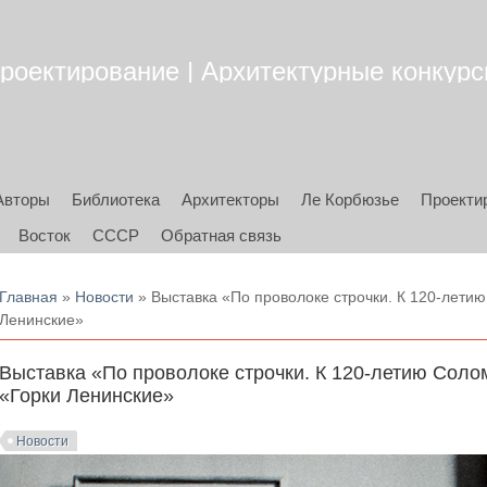
роектирование | Архитектурные конкурсы
Авторы
Библиотека
Архитекторы
Ле Корбюзье
Проекти
Восток
СССР
Обратная связь
Вы здесь
Главная
»
Новости
» Выставка «По проволоке строчки. К 120-лети
Ленинские»
Выставка «По проволоке строчки. К 120-летию Соло
«Горки Ленинские»
Новости