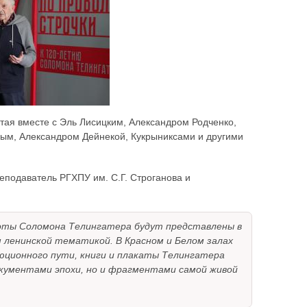
тая вместе с Эль Лисицким, Александром Родченко,
ым, Александром Дейнекой, Кукрыниксами и другими
реподаватель РГХПУ им. С.Г. Строганова и
боты Соломона Телингатера будут представлены в
 ленинской тематикой. В Красном и Белом залах
люционного пути, книги и плакаты Телингатера
окументами эпохи, но и фрагментами самой живой