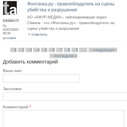
Фонтанка.ру - правообладатель на сцены
убийства и разрушения
АО «АЖУР-МЕДИА», заблокировавшее видео
totalarch
Сёмина - это «Фонтанка.ру» - правообладатель на
Пт,
сцены убийства и разрушения
02/07/2020 -
05:34
ответить
permalink
Страницы
1
2
3
4
5
6
7
8
9
…
следующая ›
последняя »
Добавить комментарий
Ваше имя
Заголовок
Комментарий
*