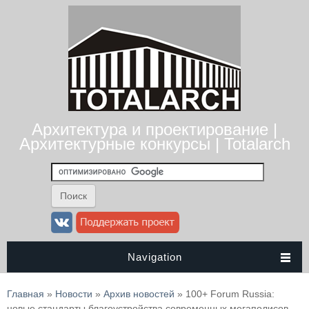
Архитектура и проектирование |
Архитектурные конкурсы | Totalarch
Navigation
Вы здесь
Главная
»
Новости
»
Архив новостей
» 100+ Forum Russia:
новые стандарты благоустройства современных мегаполисов