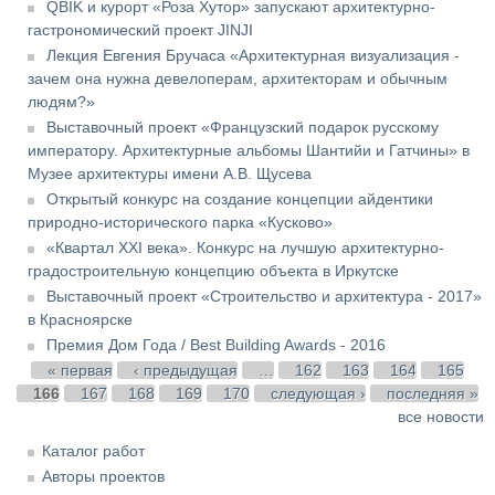
QBIK и курорт «Роза Хутор» запускают архитектурно-
гастрономический проект JINJI
Лекция Евгения Бручаса «Архитектурная визуализация -
зачем она нужна девелоперам, архитекторам и обычным
людям?»
Выставочный проект «Французский подарок русскому
императору. Архитектурные альбомы Шантийи и Гатчины» в
Музее архитектуры имени А.В. Щусева
Открытый конкурс на создание концепции айдентики
природно-исторического парка «Кусково»
«Квартал XXI века». Конкурс на лучшую архитектурно-
градостроительную концепцию объекта в Иркутске
Выставочный проект «Строительство и архитектура - 2017»
в Красноярске
Премия Дом Года / Best Building Awards - 2016
Страницы
« первая
‹ предыдущая
…
162
163
164
165
166
167
168
169
170
следующая ›
последняя »
все новости
Каталог работ
Авторы проектов