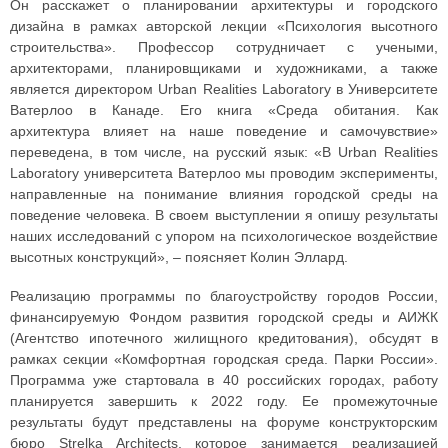
Он расскажет о планировании архитектуры и городского
дизайна в рамках авторской лекции «Психология высотного
строительства». Профессор сотрудничает с учеными,
архитекторами, планировщиками и художниками, а также
является директором Urban Realities Laboratory в Университете
Ватерлоо в Канаде. Его книга «Среда обитания. Как
архитектура влияет на наше поведение и самочувствие»
переведена, в том числе, на русский язык: «В Urban Realities
Laboratory университета Ватерлоо мы проводим эксперименты,
направленные на понимание влияния городской среды на
поведение человека. В своем выступлении я опишу результаты
наших исследований с упором на психологическое воздействие
высотных конструкций», – поясняет Колин Эллард.
Реализацию программы по благоустройству городов России,
финансируемую Фондом развития городской среды и АИЖК
(Агентство ипотечного жилищного кредитования), обсудят в
рамках секции «Комфортная городская среда. Парки России».
Программа уже стартовала в 40 российских городах, работу
планируется завершить к 2022 году. Ее промежуточные
результаты будут представлены на форуме конструкторским
бюро Strelka Architects, которое занимается реализацией