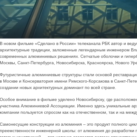
В новом фильме «Сделано в России» телеканала РБК автор и веду
архитектурные традиции, заложенные легендарным инженером В
современных алюминиевых решениях. Сетчатые оболочки и гипер
Москвы, Санкт-Петербурга, Новосибирска, Красноярска, Нового Уре
Футуристичные алюминиевые структуры стали основой реставрации
в Москве и Консерватория имени Римского-Корсакова в Санкт-Пете
создании новых архитектурных доминант по всей стране.
Особое внимание в фильме уделено Новосибирску, где расположе
участника Алюминиевой Ассоциации. Именно здесь уникальные ар
компании пользуется спросом как на отечественном, так и на меж
Самонесущие конструкции из алюминия – это продукт полного цик
преемственности инженерной школы: от алюминия до разработки п