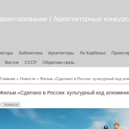
роектирование | Архитектурные конкурсы
Авторы
Библиотека
Архитекторы
Ле Корбюзье
Проекти
Восток
СССР
Обратная связь
Вы здесь
Главная
»
Новости
» Фильм «Сделано в России: культурный код а
Фильм «Сделано в России: культурный код алюмини
Новости