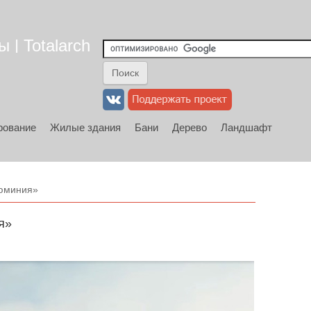
 | Totalarch
рование
Жилые здания
Бани
Дерево
Ландшафт
люминия»
я»