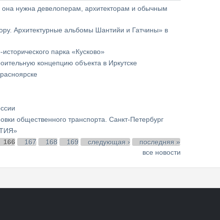
м она нужна девелоперам, архитекторам и обычным
ору. Архитектурные альбомы Шантийи и Гатчины» в
-исторического парка «Кусково»
роительную концепцию объекта в Иркутске
Красноярске
оссии
овки общественного транспорта. Санкт-Петербург
ЫТИЯ»
166
167
168
169
следующая ›
последняя »
все новости