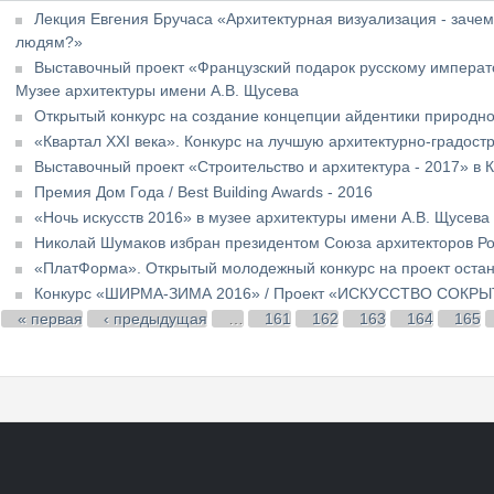
Лекция Евгения Бручаса «Архитектурная визуализация - заче
людям?»
Выставочный проект «Французский подарок русскому императ
Музее архитектуры имени А.В. Щусева
Открытый конкурс на создание концепции айдентики природно
«Квартал XXI века». Конкурс на лучшую архитектурно-градост
Выставочный проект «Строительство и архитектура - 2017» в 
Премия Дом Года / Best Building Awards - 2016
«Ночь искусств 2016» в музее архитектуры имени А.В. Щусева
Николай Шумаков избран президентом Союза архитекторов Р
«ПлатФорма». Открытый молодежный конкурс на проект остан
Конкурс «ШИРМА-ЗИМА 2016» / Проект «ИСКУССТВО СОКР
Страницы
« первая
‹ предыдущая
…
161
162
163
164
165