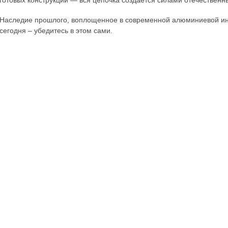
готовых конструкций — вся цепочка создается силами отечественн
Наследие прошлого, воплощенное в современной алюминиевой инт
сегодня – убедитесь в этом сами.