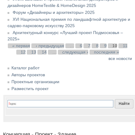
дизайнеров HomeTextile & HomeDesign 2025
Форум «Дизайнеры и архитекторы» 2025
XVI Национальная премия по ландшафтной архитектуре и
садово-парковому искусству 2025
Архитектурный конкурс «Лучший проект Подмосковья –
2025»
Страницы
« первая
‹ предыдущая
…
6
7
8
9
10
11
12
13
14
…
следующая ›
последняя »
все новости
Каталог работ
Авторы проектов
Проектные организации
Разместить проект
Концепция - Проект - Здание