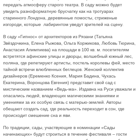
передать атмосферу старого театра. В саду можно будет
увидеть разноформатную брусчатку как на тротуарах
старинного Лондона, деревянные помосты, стриженые
изгороди, которые лабиринтом уведут зрителей на сцену.
В саду «Гипнос» от архитекторов из Рязани (Татьяна
Звёздочкина, Елена Рыжова, Ольга Коржикова, Любовь Тюрина,
Анастасия Алимпиева) на площади в 100 кв. м. посетителям
встретятся афинские улицы и дворцы, волшебный южный лес,
поляна, где репетируют артисты, постель королевы фей, место
тайной встречи влюбленных беглецов. Женский коллектив
дизайнеров (Еременко Ксения, Мария Бадина, Чухась
Екатерина, Воронцова Евгения) представит свой сад с
мистическим названием «Ведь-ма». Издавна на Руси уважали и
опасались людей, владеющих магическими знаниями и
умениями за их особую связь с матерью-землей. Авторы
обещают создать сад, где реальность переходит в сон, где
происходит смешение сна и яви.
По традиции, сады, участвующие в номинации «Сады
начинающих» будут строиться в течение фестиваля – гости