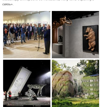
связь
».