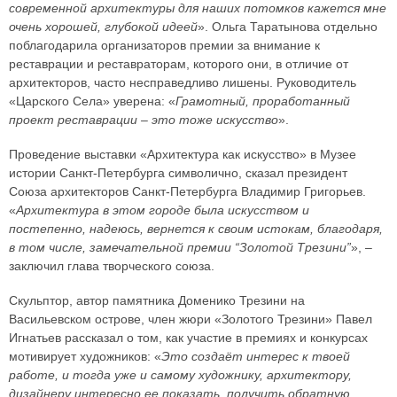
современной архитектуры для наших потомков кажется мне
очень хорошей, глубокой идеей
». Ольга Таратынова отдельно
поблагодарила организаторов премии за внимание к
реставрации и реставраторам, которого они, в отличие от
архитекторов, часто несправедливо лишены. Руководитель
«Царского Села» уверена: «
Грамотный, проработанный
проект реставрации – это тоже искусство
».
Проведение выставки «Архитектура как искусство» в Музее
истории Санкт-Петербурга символично, сказал президент
Союза архитекторов Санкт-Петербурга Владимир Григорьев.
«
Архитектура в этом городе была искусством и
постепенно, надеюсь, вернется к своим истокам, благодаря,
в том числе, замечательной премии “Золотой Трезини”
», –
заключил глава творческого союза.
Скульптор, автор памятника Доменико Трезини на
Васильевском острове, член жюри «Золотого Трезини» Павел
Игнатьев рассказал о том, как участие в премиях и конкурсах
мотивирует художников: «
Это создаёт интерес к твоей
работе, и тогда уже и самому художнику, архитектору,
дизайнеру интересно ее показать, получить обратную