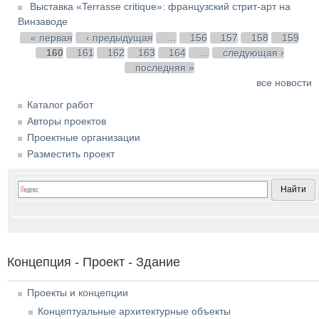
Выставка «Terrasse critique»: французский стрит-арт на
Винзаводе
Страницы
« первая
‹ предыдущая
…
156
157
158
159
160
161
162
163
164
…
следующая ›
последняя »
все новости
Каталог работ
Авторы проектов
Проектные организации
Разместить проект
Концепция - Проект - Здание
Проекты и концепции
Концептуальные архитектурные объекты