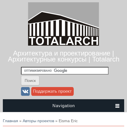
Архитектура и проектирование |
Архитектурные конкурсы | Totalarch
Navigation
Вы здесь
Главная
»
Авторы проектов
» Eisma Eric