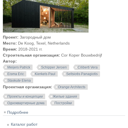
Проект:
Загородный дом
Место:
De Koog, Texel, Netherlands
Время:
2018-2021 гг.
Строительная организация:
Cor Koper Bouwbedrijf
Автор:
Meijers Patrick
Schipper Jeroen
Ciliberti Vera
Eisma Eric
Kierkels Paul
Seltsiotis Panagiotis
Staskute Elena
Проектная организация:
Orange Architects
Проекты и концепции
Жилые здания
Одноквартирные дома
Постройки
Подробнее
о Загородный дом на острове Тексел
Каталог работ