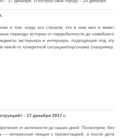
 - 17 декабря, «Построй свой город» - 24 декабря.
г.
нам о том, когда его строили, кто в нем жил и живет
ичные периоды истории от первобытности до новейшего
редметы экстерьера и интерьера, подходящие под эту
ля какой-то конкретной ситуации/персонажа (например,
рукций» - 17 декабря 2017 г.
ретения от античности до наших дней. Посмотрим, без
а — интересная лекция с презентацией, а после дети