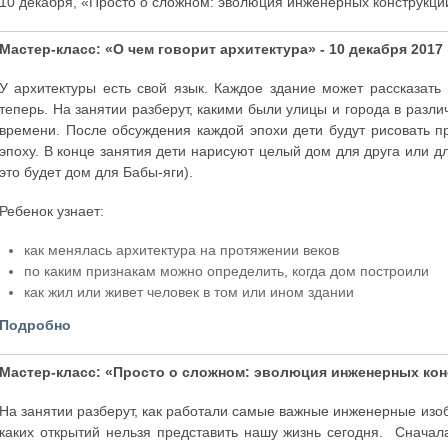
10 декабря, «Просто о сложном: эволюция инженерных конструкций»
Мастер-класс: «О чем говорит архитектура» - 10 декабря 2017 
У архитектуры есть свой язык. Каждое здание может рассказать 
теперь. На занятии разберут, какими были улицы и города в разл
времени. После обсуждения каждой эпохи дети будут рисовать п
эпоху. В конце занятия дети нарисуют целый дом для друга или д
это будет дом для Бабы-яги).
Ребенок узнает:
как менялась архитектура на протяжении веков
по каким признакам можно определить, когда дом построили
как жил или живет человек в том или ином здании
Подробно
Мастер-класс: «Просто о сложном: эволюция инженерных конст
На занятии разберут, как работали самые важные инженерные изоб
каких открытий нельзя представить нашу жизнь сегодня. Сначал