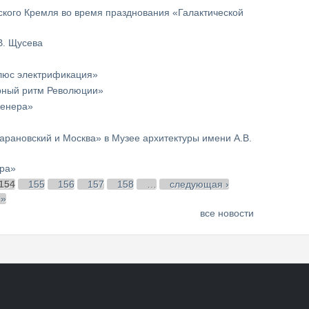
кого Кремля во время празднования «Галактической
В. Щусева
плюс электрификация»
рный ритм Революции»
женера»
арановский и Москва» в Музее архитектуры имени А.В.
ера»
154
155
156
157
158
…
следующая ›
 »
все новости