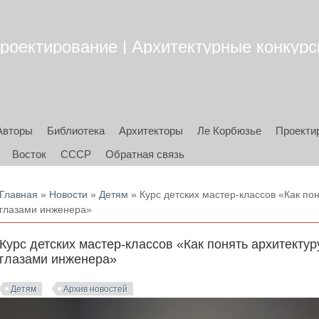
роектирование | Архитектурные конкурсы
Авторы
Библиотека
Архитекторы
Ле Корбюзье
Проекти
Восток
СССР
Обратная связь
Вы здесь
Главная
»
Новости
»
Детям
» Курс детских мастер-классов «Как по
глазами инженера»
Курс детских мастер-классов «Как понять архитекту
глазами инженера»
Детям
Архив новостей