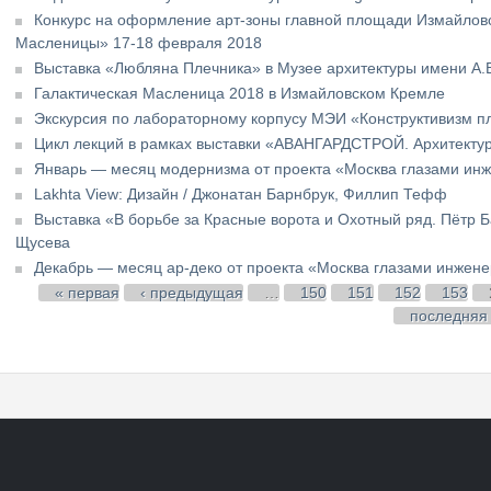
Конкурс на оформление арт-зоны главной площади Измайловс
Масленицы» 17-18 февраля 2018
Выставка «Любляна Плечника» в Музее архитектуры имени А.
Галактическая Масленица 2018 в Измайловском Кремле
Экскурсия по лабораторному корпусу МЭИ «Конструктивизм 
Цикл лекций в рамках выставки «АВАНГАРДСТРОЙ. Архитекту
Январь — месяц модернизма от проекта «Москва глазами ин
Lakhta View: Дизайн / Джонатан Барнбрук, Филлип Тефф
Выставка «В борьбе за Красные ворота и Охотный ряд. Пётр Б
Щусева
Декабрь — месяц ар-деко от проекта «Москва глазами инжен
Страницы
« первая
‹ предыдущая
…
150
151
152
153
последняя