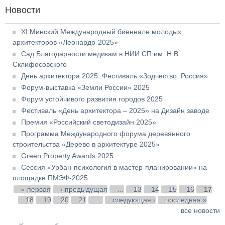
Новости
XI Минский Международный биеннале молодых
архитекторов «Леонардо-2025»
Сад Благодарности медикам в НИИ СП им. Н.В.
Склифосовского
День архитектора 2025: Фестиваль «Зодчество. Россия»
Форум-выставка «Земли России» 2025
Форум устойчивого развития городов 2025
Фестиваль «День архитектора – 2025» на Дизайн заводе
Премия «Российский светодизайн 2025»
Программа Международного форума деревянного
строительства «Дерево в архитектуре 2025»
Green Property Awards 2025
Сессия «Урбан-психология в мастер-планировании» на
площадке ПМЭФ-2025
Страницы
« первая
‹ предыдущая
…
13
14
15
16
17
18
19
20
21
…
следующая ›
последняя »
все новости