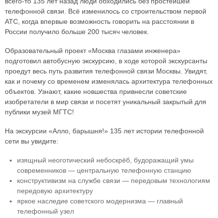
всего-то 135 лет назад люди обходились без простейшей
телефонной связи. Всё изменилось со строительством первой
АТС, когда впервые возможность говорить на расстоянии в
России получило больше 200 тысяч человек.
Образовательный проект «Москва глазами инженера»
подготовил автобусную экскурсию, в ходе которой экскурсанты
проедут весь путь развития телефонной связи Москвы. Увидят,
как и почему со временем изменялась архитектура телефонных
объектов. Узнают, какие новшества привнесли советские
изобретатели в мир связи и посетят уникальный закрытый для
публики музей МГТС!
На экскурсии «Алло, барышня!» 135 лет истории телефонной
сети вы увидите:
изящный неоготический небоскрёб, будоражащий умы
современников — центральную телефонную станцию
конструктивизм на службе связи — передовым технологиям
передовую архитектуру
яркое наследие советского модернизма — главный
телефонный узел