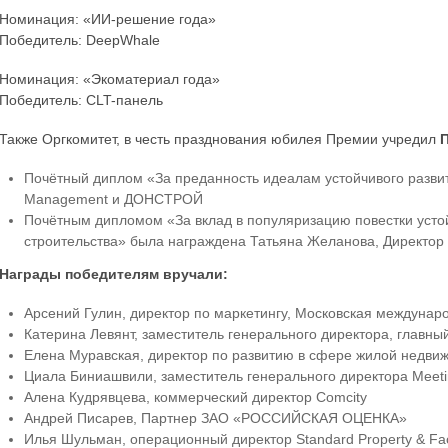
Номинация: «ИИ-решение года»
Победитель: DeepWhale
Номинация: «Экоматериал года»
Победитель: CLT-панель
Также Оргкомитет, в честь празднования юбилея Премии учредил
Почётный диплом «За преданность идеалам устойчивого развития
Management и ДОНСТРОЙ
Почётным дипломом «За вклад в популяризацию повестки усто
строительства» была награждена Татьяна Желанова, Директор
Награды победителям вручали:
Арсений Гулин, директор по маркетингу, Московская междун
Катерина Левянт, заместитель генерального директора, главный
Елена Муравская, директор по развитию в сфере жилой недвижи
Циала Биниашвили, заместитель генерального директора Meeti
Алена Кудрявцева, коммерческий директор Comcity
Андрей Писарев, Партнер ЗАО «РОССИЙСКАЯ ОЦЕНКА»
Илья Шульман, операционный директор Standard Property & Fac