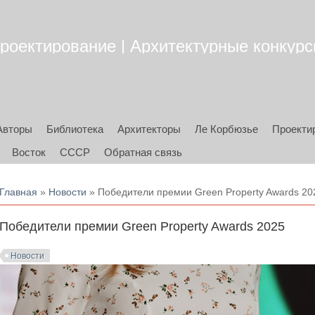
роектирование | Архитектурные конкурсы
Авторы
Библиотека
Архитекторы
Ле Корбюзье
Проекти
Восток
СССР
Обратная связь
Вы здесь
Главная
»
Новости
» Победители премии Green Property Awards 20
Победители премии Green Property Awards 2025
Новости