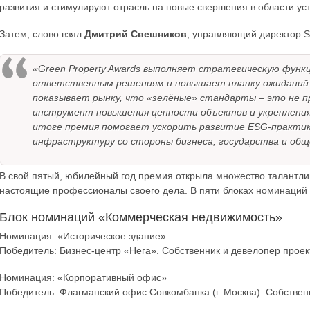
развития и стимулируют отрасль на новые свершения в области уст
Затем, слово взял
Дмитрий Свешников
, управляющий директор St
«Green Property Awards выполняет стратегическую функ
ответственным решениям и повышает планку ожиданий в
показывает рынку, что «зелёные» стандарты – это не п
инструмент повышения ценности объектов и укрепления 
итоге премия помогает ускорить развитие ESG-практик 
инфраструктуру со стороны бизнеса, государства и общ
В свой пятый, юбилейный год премия открыла множество талантли
настоящие профессионалы своего дела. В пяти блоках номинаций
Блок номинаций «Коммерческая недвижимость»
Номинация: «Историческое здание»
Победитель: Бизнес-центр «Нега». Собственник и девелопер проек
Номинация: «Корпоративный офис»
Победитель: Флагманский офис Совкомбанка (г. Москва). Собстве