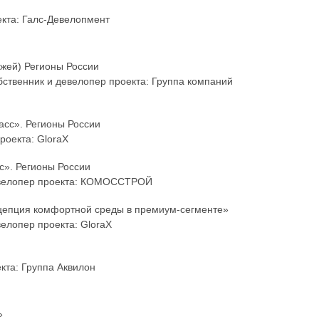
екта: Галс-Девелопмент
жей) Регионы России
бственник и девелопер проекта: Группа компаний
асс». Регионы России
роекта: GloraX
с». Регионы России
 девелопер проекта: КОМОССТРОЙ
цепция комфортной среды в премиум-сегменте»
велопер проекта: GloraX
екта: Группа Аквилон
»