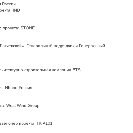
ы России
оекта: IND
р проекта: STONE
«Тютчевской». Генеральный подрядчик и Генеральный
рхитектурно-строительная компания ETS
ия: Nhood Россия
та: West Wind Group
евелопер проекта: ГК А101