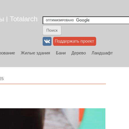
 | Totalarch
рование
Жилые здания
Бани
Дерево
Ландшафт
25