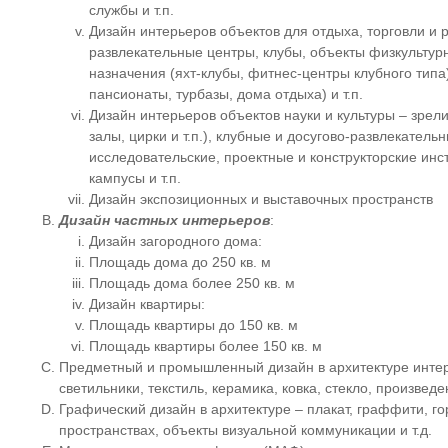
службы и т.п.
Дизайн интерьеров объектов для отдыха, торговли и р
развлекательные центры, клубы, объекты физкультурн
назначения (яхт-клубы, фитнес-центры клубного типа
пансионаты, турбазы, дома отдыха) и т.п.
Дизайн интерьеров объектов науки и культуры – зре
залы, цирки и т.п.), клубные и досугово-развлекатель
исследовательские, проектные и конструкторские инс
кампусы и т.п.
Дизайн экспозиционных и выставочных пространств
Дизайн частных интерьеров
:
Дизайн загородного дома:
Площадь дома до 250 кв. м
Площадь дома более 250 кв. м
Дизайн квартиры:
Площадь квартиры до 150 кв. м
Площадь квартиры более 150 кв. м
Предметный и промышленный дизайн в архитектуре интер
светильники, текстиль, керамика, ковка, стекло, произведен
Графический дизайн в архитектуре – плакат, граффити, г
пространствах, объекты визуальной коммуникации и т.д.