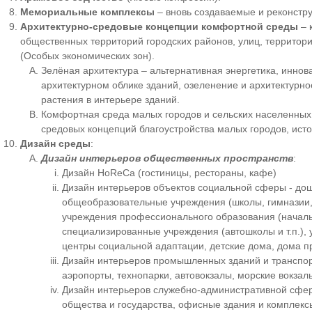
Мемориальные комплексы
– вновь создаваемые и реконстр
Архитектурно-средовые концепции комфортной среды
– 
общественных территорий городских районов, улиц, территор
(Особых экономических зон).
Зелёная архитектура – альтернативная энергетика, инно
архитектурном облике зданий, озеленение и архитектурн
растения в интерьере зданий.
Комфортная среда малых городов и сельских населенных 
средовых концепций благоустройства малых городов, исто
Дизайн среды
:
Дизайн интерьеров общественных пространств
:
Дизайн HoReCa (гостиницы, рестораны, кафе)
Дизайн интерьеров объектов социальной сферы - до
общеобразовательные учреждения (школы, гимназии, л
учреждения профессионального образования (началь
специализированные учреждения (автошколы и т.п.),
центры социальной адаптации, детские дома, дома пр
Дизайн интерьеров промышленных зданий и транспо
аэропорты, технопарки, автовокзалы, морские вокзалы
Дизайн интерьеров служебно-административной сфер
общества и государства, офисные здания и комплекс