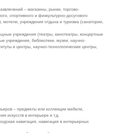
азвлечений – магазины, рынки, торгово-
ого, спортивного и физкультурно-досугового
), мотели, учреждения отдыха и туризма (санатории,
лищные учреждения (театры, кинотеатры, концертные
ные учреждения, библиотеки, музеи, научно-
титуты и центры, научно-технологические центры,
ьеров – предметы или коллекции мебели,
ия искусств в интерьере и т.д.
ородская навигация, навигация в интерьерных