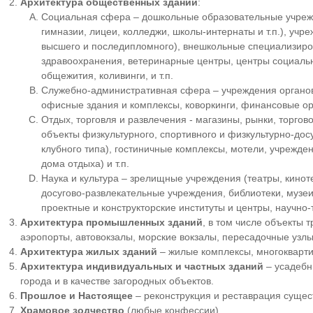
Архитектура общественных зданий
:
Социальная сфера – дошкольные образовательные учреж
гимназии, лицеи, колледжи, школы-интернаты и т.п.), уч
высшего и последипломного), внешкольные специализиров
здравоохранения, ветеринарные центры, центры социальн
общежития, коливинги, и т.п.
Служебно-административная сфера – учреждения органов
офисные здания и комплексы, коворкинги, финансовые орг
Отдых, торговля и развлечения - магазины, рынки, торгов
объекты физкультурного, спортивного и физкультурно-дос
клубного типа), гостиничные комплексы, мотели, учрежден
дома отдыха) и т.п.
Наука и культура – зрелищные учреждения (театры, киноте
досугово-развлекательные учреждения, библиотеки, музеи
проектные и конструкторские институты и центры, научно-
Архитектура промышленных зданий
, в том числе объекты
аэропорты, автовокзалы, морские вокзалы, пересадочные узлы 
Архитектура жилых зданий
– жилые комплексы, многокварти
Архитектура индивидуальных и частных зданий
– усадебн
города и в качестве загородных объектов.
Прошлое и Настоящее
– реконструкция и реставрация сущес
Храмовое зодчество
(любые конфессии).