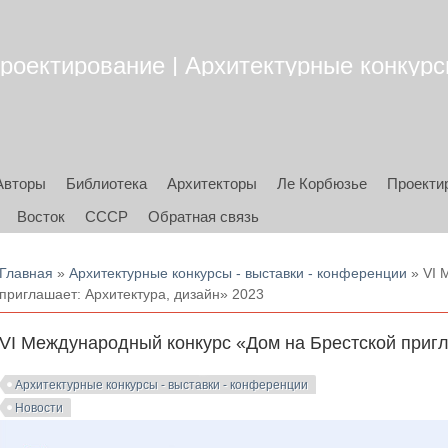
роектирование | Архитектурные конкурсы
Авторы
Библиотека
Архитекторы
Ле Корбюзье
Проекти
Восток
СССР
Обратная связь
Вы здесь
Главная
»
Архитектурные конкурсы - выставки - конференции
» VI 
приглашает: Архитектура, дизайн» 2023
VI Международный конкурс «Дом на Брестской пригл
Архитектурные конкурсы - выставки - конференции
Новости