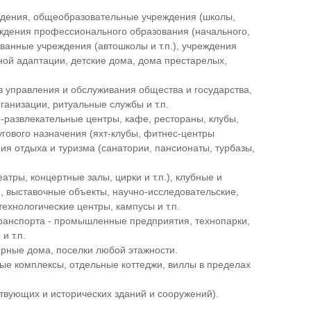
дения, общеобразовательные учреждения (школы,
реждения профессионального образования (начального,
анные учреждения (автошколы и т.п.), учреждения
ой адаптации, детские дома, дома престарелых,
 управления и обслуживания общества и государства,
анизации, ритуальные службы и т.п.
о-развлекательные центры, кафе, рестораны, клубы,
угового назначения (яхт-клубы, фитнес-центры
ия отдыха и туризма (санатории, пансионаты, турбазы,
атры, концертные залы, цирки и т.п.), клубные и
, выставочные объекты, научно-исследовательские,
технологические центры, кампусы и т.п.
 транспорта - промышленные предприятия, технопарки,
и т.п.
рные дома, поселки любой этажности.
ые комплексы, отдельные коттеджи, виллы в пределах
твующих и исторических зданий и сооружений).