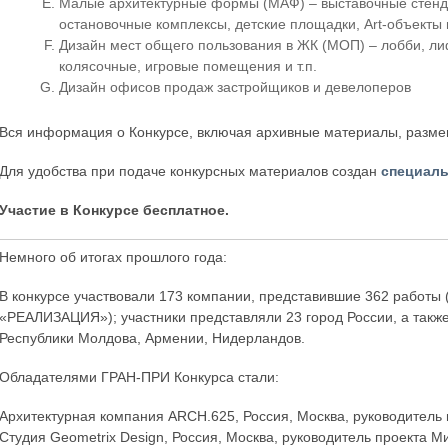
Малые архитектурные формы (МАФ) – выставочные стенды
остановочные комплексы, детские площадки, Art-объекты и
Дизайн мест общего пользования в ЖК (МОП) – лобби, л
колясочные, игровые помещения и т.п.
Дизайн офисов продаж застройщиков и девелоперов
Вся информация о Конкурсе, включая архивные материалы, разм
Для удобства при подаче конкурсных материалов создан
специаль
Участие в Конкурсе бесплатное.
Немного об итогах прошлого года:
В конкурсе участвовали 173 компании, представившие 362 работы 
«РЕАЛИЗАЦИЯ»); участники представляли 23 город России, а также
Республики Молдова, Армении, Нидерландов.
Обладателями ГРАН-ПРИ Конкурса стали:
Архитектурная компания ARCH.625, Россия, Москва, руководитель 
Cтудия Geometrix Design, Россия, Москва, руководитель проекта 