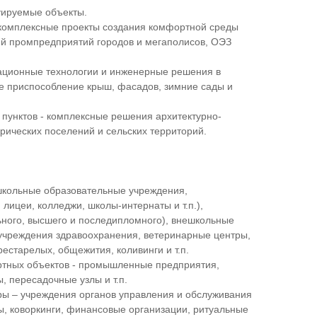
уируемые объекты.
комплексные проекты создания комфортной среды
ий промпредприятий городов и мегаполисов, ОЭЗ
вационные технологии и инженерные решения в
ое приспособление крыш, фасадов, зимние сады и
пунктов - комплексные решения архитектурно-
рических поселений и сельских территорий.
школьные образовательные учреждения,
ицеи, колледжи, школы-интернаты и т.п.),
ного, высшего и последипломного), внешкольные
 учреждения здравоохранения, ветеринарные центры,
естарелых, общежития, коливинги и т.п.
ртных объектов - промышленные предприятия,
, пересадочные узлы и т.п.
ы – учреждения органов управления и обслуживания
ы, коворкинги, финансовые организации, ритуальные