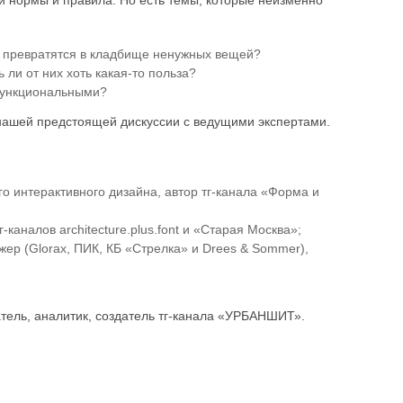
ои нормы и правила. Но есть темы, которые неизменно
и превратятся в кладбище ненужных вещей?
 ли от них хоть какая-то польза?
 функциональными?
 нашей предстоящей дискуссии с ведущими экспертами.
го интерактивного дизайна, автор тг-канала «Форма и
-каналов architecture.plus.font и «Старая Москва»;
ер (Glorax, ПИК, КБ «Стрелка» и Drees & Sommer),
тель, аналитик, создатель тг-канала «УРБАНШИТ».