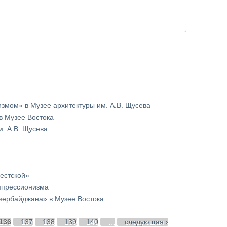
измом» в Музее архитектуры им. А.В. Щусева
в Музее Востока
. А.В. Щусева
естской»
импрессионизма
Азербайджана» в Музее Востока
136
137
138
139
140
…
следующая ›