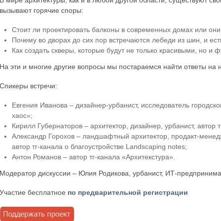
В мире архитектуры, как и в любой другой области, существуют св
вызывают горячие споры:
Стоит ли проектировать балконы в современных домах или он
Почему во дворах до сих пор встречаются лебеди из шин, и есть
Как создать скверы, которые будут не только красивыми, но и
На эти и многие другие вопросы мы постараемся найти ответы на
Спикеры встречи:
Евгения Иванова – дизайнер-урбанист, исследователь городско
хаос»;
Кирилл Губернаторов – архитектор, дизайнер, урбанист, автор тг
Александр Горохов – ландшафтный архитектор, продакт-менедж
автор тг-канала о благоустройстве Landscaping notes;
Антон Романов – автор тг-канала «Архитекстура».
Модератор дискуссии – Юлия Родикова, урбанист, ИТ-предпринима
Участие бесплатное
по предварительной регистрации