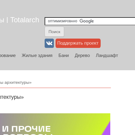
 | Totalarch
рование
Жилые здания
Бани
Дерево
Ландшафт
сы архитектуры»
итектуры»