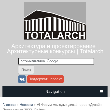
Архитектура и проектирование |
Архитектурные конкурсы | Totalarch
Navigation
Вы здесь
Главная
»
Новости
» VI Форум молодых дизайнеров «Дизайн-
Перспектива 2022. Online»