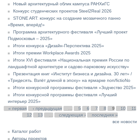
Новый архитектурный облик кампуса РАНХиГС
Конкурс студенческих проектов Steel2Real 2026
STONE ART: конкурс на создание мозаичного панно
«Время, вперёд!»
Программа архитектурного фестиваля «Лучший проект
Подмосковья – 2025»
Итоги конкурса «Дизайн-Перспектива 2025»
Итоги премии Workplace Awards 2025
Итоги XVI фестиваля «Национальная премия России по
ландшафтной архитектуре и садово-парковому искусству»
Презентация книг «Институт бизнеса и дизайна. 30 лет» /
«Тридесять. Взлёт длиной в эпоху» на ярмарке non/fictioNo
Итоги конкурсной программы фестиваля «Зодчество 2025»
Итоги конкурсной программы фестиваля «Лучший
интерьер 2025»
Страницы
« первая
‹ предыдущая
…
5
6
7
8
9
10
11
12
13
…
следующая ›
последняя »
все новости
Каталог работ
Авторы проектов