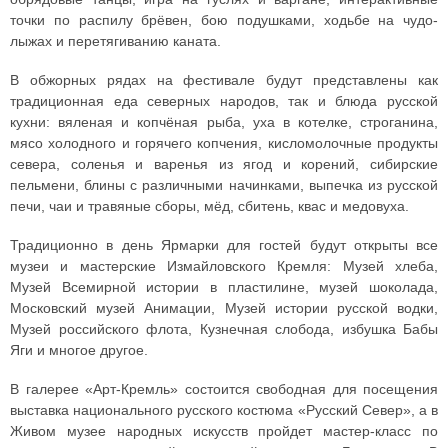
точки по распилу брёвен, бою подушками, ходьбе на чудо-
лыжах и перетягиванию каната.
В обжорных рядах на фестивале будут представлены как
традиционная еда северных народов, так и блюда русской
кухни: вяленая и копчёная рыба, уха в котелке, строганина,
мясо холодного и горячего копчения, кисломолочные продукты
севера, соленья и варенья из ягод и корений, сибирские
пельмени, блины с различными начинками, выпечка из русской
печи, чаи и травяные сборы, мёд, сбитень, квас и медовуха.
Традиционно в день Ярмарки для гостей будут открыты все
музеи и мастерские Измайловского Кремля: Музей хлеба,
Музей Всемирной истории в пластилине, музей шоколада,
Московский музей Анимации, Музей истории русской водки,
Музей российского флота, Кузнечная слобода, избушка Бабы
Яги и многое другое.
В галерее «Арт-Кремль» состоится свободная для посещения
выставка национального русского костюма «Русский Север», а в
Живом музее народных искусств пройдет мастер-класс по