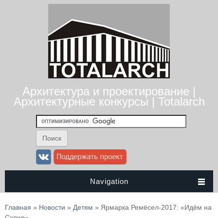
Архитектура и проектирование |
Архитектурные конкурсы | Totalarch
Navigation
Вы здесь
Главная
»
Новости
»
Детям
» Ярмарка Ремёсел-2017: «Идём на
Север»