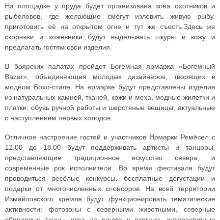
На площадке у пруда будет организована зона охотников и
рыболовов, где желающие смогут изловить живую рыбу,
приготовить её на открытом огне и тут же съесть.Здесь же
скорняки и кожевники будут выделывать шкуры и кожу и
предлагать гостям свои изделия.
В боярских палатах пройдет Богемная ярмарка «Богемный
Bazar», объединяющая молодых дизайнеров, творящих в
модном Бохо-стиле. На ярмарке будут представлены изделия
из натуральных камней, тканей, кожи и меха, модные жилетки и
платки, обувь ручной работы и шерстяные вещицы, актуальные
с наступлением первых холодов.
Отличное настроение гостей и участников Ярмарки Ремёсел с
12.00 до 18.00 будут поддерживать артисты и танцоры,
представляющие традиционное искусство севера, и
современные рок исполнители. Во время фестиваля будут
проводиться весёлые конкурсы, бесплатные дегустации и
подарки от многочисленных спонсоров. На всей территории
Измайловского кремля будут функционировать тематические
активности: фотозоны с северными животными, северные
обрядовые танцы, игра на гуслях и варгане, интерактивные