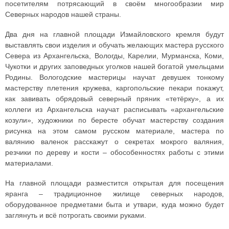
посетителям потрясающий в своём многообразии мир
Северных народов нашей страны.
Два дня на главной площади Измайловского кремля будут
выставлять свои изделия и обучать желающих мастера русского
Севера из Архангельска, Вологды, Карелии, Мурманска, Коми,
Чукотки и других заповедных уголков нашей богатой умельцами
Родины. Вологодские мастерицы научат девушек тонкому
мастерству плетения кружева, каргопольские пекари покажут,
как завивать обрядовый северный пряник «тетёрку», а их
коллеги из Архангельска научат расписывать «архангельские
козули», художники по бересте обучат мастерству создания
рисунка на этом самом русском материале, мастера по
валянию валенок расскажут о секретах мокрого валяния,
резчики по дереву и кости – обособенностях работы с этими
материалами.
На главной площади разместится открытая для посещения
яранга – традиционное жилище северных народов,
оборудованное предметами быта и утвари, куда можно будет
заглянуть и всё потрогать своими руками.