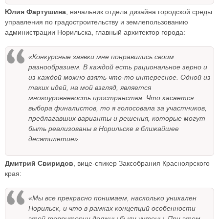
Юлия Фартушина
, начальник отдела дизайна городской среды
управления по градостроительству и землепользованию
администрации Норильска, главный архитектор города:
«Конкурсные заявки мне понравились своим
разнообразием. В каждой есть рациональное зерно и
из каждой можно взять что-то интересное. Одной из
таких идей, на мой взгляд, является
многоуровневость пространства. Что касается
выбора финалистов, то я голосовала за участников,
предлагавших варианты и решения, которые могут
быть реализованы в Норильске в ближайшее
десятилетие».
Дмитрий Свиридов
, вице-спикер Заксобрания Красноярского
края:
«Мы все прекрасно понимаем, насколько уникален
Норильск, и что в рамках концепций особенности
этой территории должны были учтены. При этом