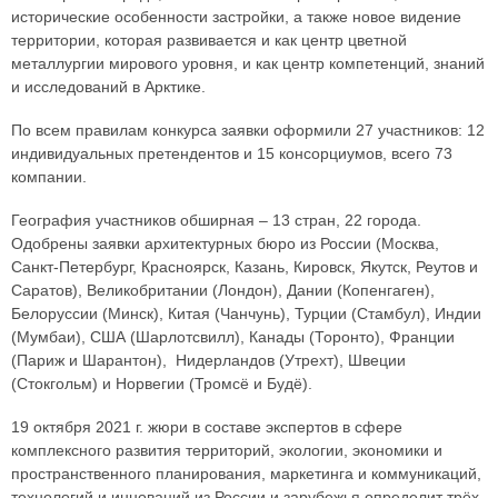
исторические особенности застройки, а также новое видение
территории, которая развивается и как центр цветной
металлургии мирового уровня, и как центр компетенций, знаний
и исследований в Арктике.
По всем правилам конкурса заявки оформили 27 участников: 12
индивидуальных претендентов и 15 консорциумов, всего 73
компании.
География участников обширная – 13 стран, 22 города.
Одобрены заявки архитектурных бюро из России (Москва,
Санкт-Петербург, Красноярск, Казань, Кировск, Якутск, Реутов и
Саратов), Великобритании (Лондон), Дании (Копенгаген),
Белоруссии (Минск), Китая (Чанчунь), Турции (Стамбул), Индии
(Мумбаи), США (Шарлотсвилл), Канады (Торонто), Франции
(Париж и Шарантон), Нидерландов (Утрехт), Швеции
(Стокгольм) и Норвегии (Тромсё и Будё).
19 октября 2021 г. жюри в составе экспертов в сфере
комплексного развития территорий, экологии, экономики и
пространственного планирования, маркетинга и коммуникаций,
технологий и инноваций из России и зарубежья определит трёх