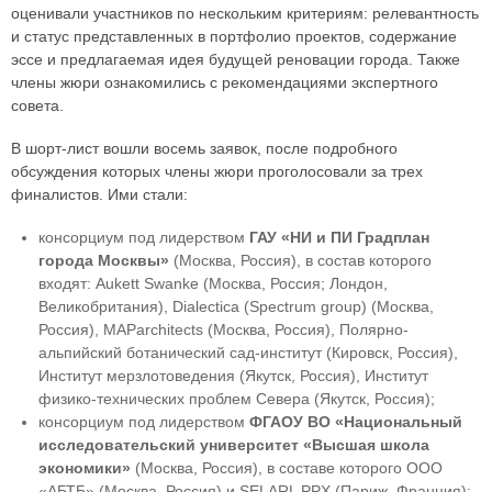
оценивали участников по нескольким критериям: релевантность
и статус представленных в портфолио проектов, содержание
эссе и предлагаемая идея будущей реновации города. Также
члены жюри ознакомились с рекомендациями экспертного
совета.
В шорт-лист вошли восемь заявок, после подробного
обсуждения которых члены жюри проголосовали за трех
финалистов. Ими стали:
консорциум под лидерством
ГАУ «НИ и ПИ Градплан
города Москвы»
(Москва, Россия), в состав которого
входят: Aukett Swanke (Москва, Россия; Лондон,
Великобритания), Dialectica (Spectrum group) (Москва,
Россия), MAParchitects (Москва, Россия), Полярно-
альпийский ботанический сад-институт (Кировск, Россия),
Институт мерзлотоведения (Якутск, Россия), Институт
физико-технических проблем Севера (Якутск, Россия);
консорциум под лидерством
ФГАОУ ВО «Национальный
исследовательский университет «Высшая школа
экономики»
(Москва, Россия), в составе которого ООО
«АБТБ» (Москва, Россия) и SELARL PPX (Париж, Франция);