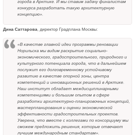
города в Арктике. И мы ставим задачу финалистам
конкурса разработать такую архитектурную
концепцию».
Дина Саттарова
, директор Градплана Москвы:
«В качестве главной идеи программы реновации
Норильска мы видим раскрытие социально-
экономического, градостроительного, природного и
культурного потенциала города, что в дальнейшем
послужит его долговременному устойчивому
развитию в качестве опорной зоны, центра
компетенций и инновационных решений в Арктике.
Наш институт обладает междисциплинарными
компетенциями и большим опытом в сфере
разработки архитектурно-планировочных концепций,
мастерпланирования и оценки экономической
эффективности градостроительных проектов.
Уверена, что вместе с коллегами по консорциуму мы
сможем предложить решения, которые отвечают
лучшим международным стандартам».