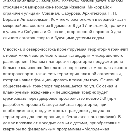
Жилой комплекс «Самоцветы Востока» размещается в новом
строящемся микрорайоне города Ижевска. Микрорайон
ограничен улицами Союзная, Сабурова, Архитектора П. П.
Берша и Автозаводская. Комплекс расположен в верхней части
микрорайона состоит из 6 домов от 9 до 17-ти этажей, граничит
с улицами Сабурова и Союзная, огороженной парковкой для
личного автотранспорта и будущими детским садом.
С востока и северо-востока проектируемая территория граничит
с новой жилой застройкой класса «стандарт» микрорайонного
размещения. Планом планировки территории предусмотрено
большое количество бесплатных парковочных мест для личного
автотранспорта, также есть территория платной автостоянки,
которая начнет функционировать в текущем году. Основной
общественный транспорт перемещается по ул. Союзная и
планируемый ежедневный пешеходный трафик будет
курсировать через дворовое пространство нового ЖК (при
разработке проекта благоустройства территории, при
необходимости, предусмотреть ограждение доступа на
территорию для посторонних, избегая сквозного трафика). В
домах проживают молодые семьи с детьми, приобретавшие
квартиры по федеральным программам «Молодежная