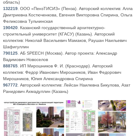
область)
132219
. ООО «ПензТИСИЗ» (Пенза). Авторский коллектив: Алла
Дмитриевна Костюченкова, Евгения Викторовна Спирина, Ольга
Феликсовна Тульчинская
190420
. Казанский государственный архитектурно-
строительный университет (КГАСУ) (Казань). Авторский
коллектив: Николай Васильевич Мамаков, Раушан Наильевич
Шафигуллин
790125
. АБ SPEECH (Москва). Автор проекта: Александр
Вадимович Новоселов
888765
. ИП Мирошников Ф. И. (Краснодар). Авторский
коллектив: Федор Иванович Мирошников, Иван Федорович
Мирошников, Юлия Александровна Спирина
967772
. Авторский коллектив: Лейсан Наилевна Бикулова, Азат
Ранидович Ахмадуллин (Казань)