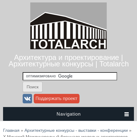
Архитектура и проектирование |
Архитектурные конкурсы | Totalarch
Navigation
Вы здесь
Главная
»
Архитектурные конкурсы - выставки - конференции
»
X Минский Международный биеннале молодых архитекторов