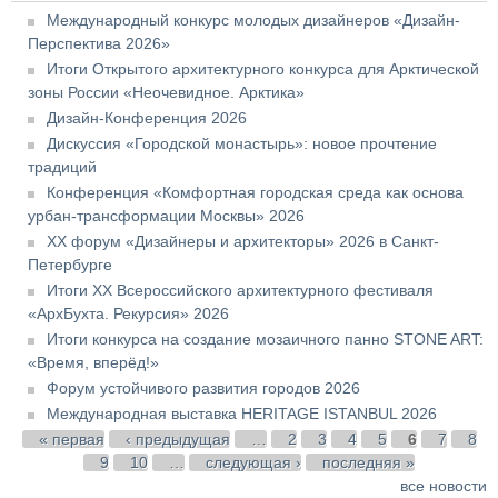
Международный конкурс молодых дизайнеров «Дизайн-
Перспектива 2026»
Итоги Открытого архитектурного конкурса для Арктической
зоны России «Неочевидное. Арктика»
Дизайн-Конференция 2026
Дискуссия «Городской монастырь»: новое прочтение
традиций
Конференция «Комфортная городская среда как основа
урбан-трансформации Москвы» 2026
XX форум «Дизайнеры и архитекторы» 2026 в Санкт-
Петербурге
Итоги XX Всероссийского архитектурного фестиваля
«АрхБухта. Рекурсия» 2026
Итоги конкурса на создание мозаичного панно STONE ART:
«Время, вперёд!»
Форум устойчивого развития городов 2026
Международная выставка HERITAGE ISTANBUL 2026
Страницы
« первая
‹ предыдущая
…
2
3
4
5
6
7
8
9
10
…
следующая ›
последняя »
все новости