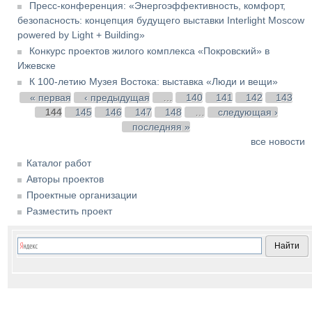
Пресс-конференция: «Энергоэффективность, комфорт,
безопасность: концепция будущего выставки Interlight Moscow
powered by Light + Building»
Конкурс проектов жилого комплекса «Покровский» в
Ижевске
К 100-летию Музея Востока: выставка «Люди и вещи»
Страницы
« первая
‹ предыдущая
…
140
141
142
143
144
145
146
147
148
…
следующая ›
последняя »
все новости
Каталог работ
Авторы проектов
Проектные организации
Разместить проект