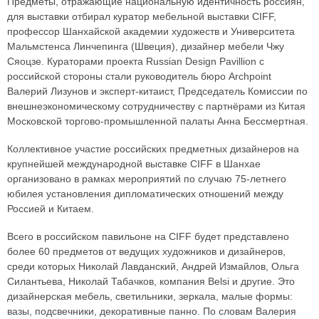
Предметы, отражающие национальную идентичность россиян,
для выставки отбирал куратор мебельной выставки CIFF,
профессор Шанхайской академии художеств и Университета
Мальмстенса Линчепинга (Швеция), дизайнер мебели Чжу
Сяоцзе. Кураторами проекта Russian Design Pavillion с
российской стороны стали руководитель бюро Archpoint
Валерий Лизунов и эксперт-китаист, Председатель Комиссии по
внешнеэкономическому сотрудничеству с партнёрами из Китая
Московской торгово-промышленной палаты Анна Бессмертная.
Коллективное участие российских предметных дизайнеров на
крупнейшей международной выставке CIFF в Шанхае
организовано в рамках мероприятий по случаю 75-летнего
юбилея установления дипломатических отношений между
Россией и Китаем.
Всего в российском павильоне на CIFF будет представлено
более 60 предметов от ведущих художников и дизайнеров,
среди которых Николай Лавданский, Андрей Измайлов, Ольга
Силантьева, Николай Табачков, компания Belsi и другие. Это
дизайнерская мебель, светильники, зеркала, малые формы:
вазы, подсвечники, декоративные панно. По словам Валерия