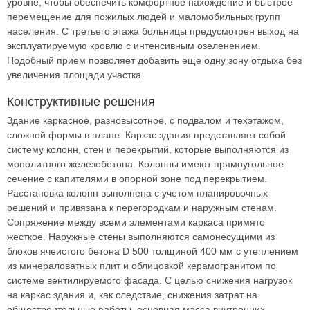
уровне, чтобы обеспечить комфортное нахождение и быстрое
перемещение для пожилых людей и маломобильных групп
населения. С третьего этажа больницы предусмотрен выход на
эксплуатируемую кровлю с интенсивным озеленением.
Подобный прием позволяет добавить еще одну зону отдыха без
увеличения площади участка.
Конструктивные решения
Здание каркасное, разновысотное, с подвалом и техэтажом,
сложной формы в плане. Каркас здания представляет собой
систему колонн, стен и перекрытий, которые выполняются из
монолитного железобетона. Колонны имеют прямоугольное
сечение с капителями в опорной зоне под перекрытием.
Расстановка колонн выполнена с учетом планировочных
решений и привязана к перегородкам и наружным стенам.
Сопряжение между всеми элементами каркаса примято
жесткое. Наружные стены выполняются самонесущими из
блоков ячеистого бетона D 500 толщиной 400 мм с утеплением
из минераловатных плит и облицовкой керамогранитом по
системе вентилируемого фасада. С целью снижения нагрузок
на каркас здания и, как следствие, снижения затрат на
общестроительные работы, основная масса внутренних