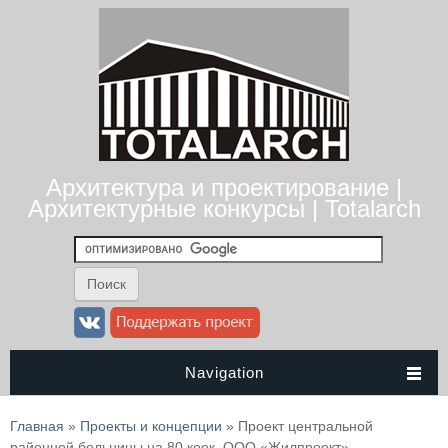
Архитектура и проектирование |
Архитектурные конкурсы | Totalarch
Navigation
Вы здесь
Главная
»
Проекты и концепции
» Проект центральной
районной больницы на 80 коек. ООО «Жилпроект»