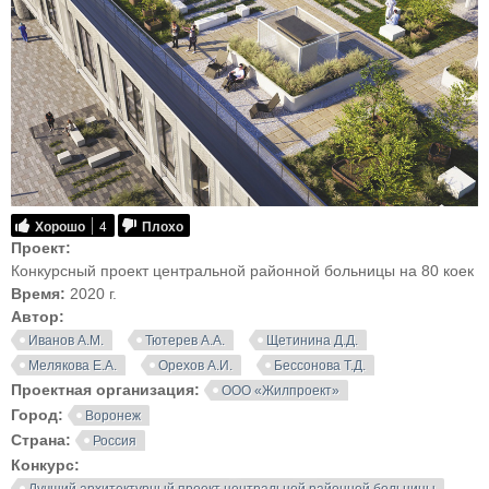
Хорошо
4
Плохо
Проект:
Конкурсный проект центральной районной больницы на 80 коек
Время:
2020 г.
Автор:
Иванов А.М.
Тютерев А.А.
Щетинина Д.Д.
Мелякова Е.А.
Орехов А.И.
Бессонова Т.Д.
Проектная организация:
ООО «Жилпроект»
Город:
Воронеж
Страна:
Россия
Конкурс:
Лучший архитектурный проект центральной районной больницы