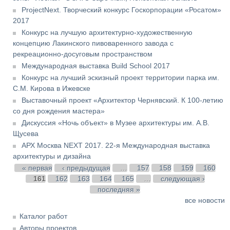
ProjectNext. Творческий конкурс Госкорпорации «Росатом»
2017
Конкурс на лучшую архитектурно-художественную
концепцию Лакинского пивоваренного завода с
рекреационно-досуговым пространством
Международная выставка Build School 2017
Конкурс на лучший эскизный проект территории парка им.
С.М. Кирова в Ижевске
Выставочный проект «Архитектор Чернявский. К 100-летию
со дня рождения мастера»
Дискуссия «Ночь объект» в Музее архитектуры им. А.В.
Щусева
АРХ Москва NEXT 2017. 22-я Международная выставка
архитектуры и дизайна
Страницы
« первая
‹ предыдущая
…
157
158
159
160
161
162
163
164
165
…
следующая ›
последняя »
все новости
Каталог работ
Авторы проектов