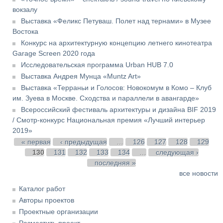
вокзалу
Выставка «Феликс Петуваш. Полет над тернами» в Музее
Востока
Конкурс на архитектурную концепцию летнего кинотеатра
Garage Screen 2020 года
Исследовательская программа Urban HUB 7.0
Выставка Андрея Мунца «Muntz Art»
Выставка «Терраньи и Голосов: Новокомум в Комо – Клуб
им. Зуева в Москве. Сходства и параллели в авангарде»
Всероссийский фестиваль архитектуры и дизайна BIF 2019
/ Смотр-конкурс Национальная премия «Лучший интерьер
2019»
Страницы
« первая
‹ предыдущая
…
126
127
128
129
130
131
132
133
134
…
следующая ›
последняя »
все новости
Каталог работ
Авторы проектов
Проектные организации
Разместить проект