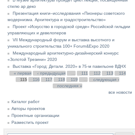
стилю ар деко
Презентация книги–исследования «Пионеры советского
модернизма. Архитектура и градостроительство»
Проект «Искусство в городской среде» Российской гильдии
управляющих и девелоперов
VII Международный форум и выставка высотного и
уникального строительства 100+ Forum&Expo 2020
Международный архитектурно-дизайнерский конкурс
«Золотой Трезини» 2020
Выставка «Город: Детали. 2020» в 75-м павильоне ВДНХ
Страницы
« первая
‹ предыдущая
…
111
112
113
114
115
116
117
118
119
…
следующая ›
последняя »
все новости
Каталог работ
Авторы проектов
Проектные организации
Разместить проект