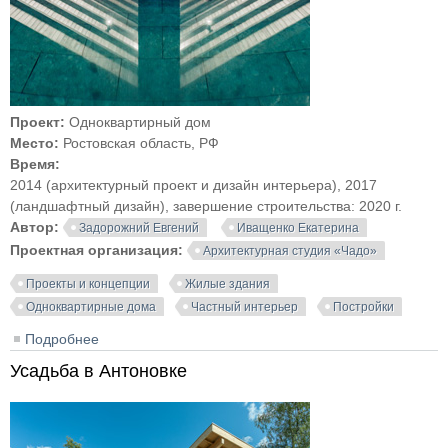
Проект:
Одноквартирный дом
Место:
Ростовская область, РФ
Время:
2014 (архитектурный проект и дизайн интерьера), 2017
(ландшафтный дизайн), завершение строительства: 2020 г.
Автор:
Задорожний Евгений
Иващенко Екатерина
Проектная организация:
Архитектурная студия «Чадо»
Проекты и концепции
Жилые здания
Одноквартирные дома
Частный интерьер
Постройки
Подробнее
о Частный жилой дом в Ростовской области.
Архитектурная студия Chado
Усадьба в Антоновке