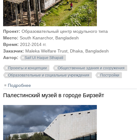
Проект:
Образовательный центр модульного типа
Место:
South Kanarchor, Bangladesh
Время:
2012-2014 гг.
Заказчик:
Maleka Welfare Trust, Dhaka, Bangladesh
Автор:
Saif Ul Haque Sthapati
Проекты и концепции
Общественные здания и сооружения
Образовательные и социальные учреждения
Постройки
Подробнее
о Образовательный комплекс «Arcadia» в Южном
Канарчоре, Бангладеш
Палестинский музей в городе Бирзейт