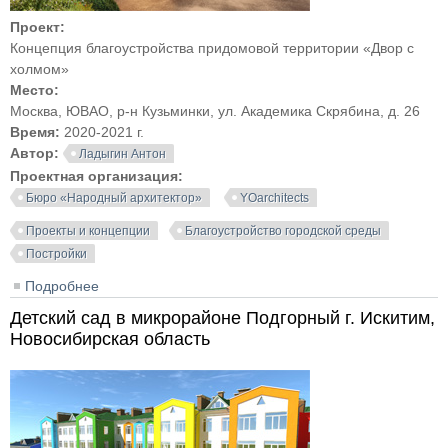
Проект:
Концепция благоустройства придомовой территории «Двор с
холмом»
Место:
Москва, ЮВАО, р-н Кузьминки, ул. Академика Скрябина, д. 26
Время:
2020-2021 г.
Автор:
Ладыгин Антон
Проектная организация:
Бюро «Народный архитектор»
YOarchitects
Проекты и концепции
Благоустройство городской среды
Постройки
Подробнее
о Проект благоустройства придомовой территории
«Двор с холмом»
Детский сад в микрорайоне Подгорный г. Искитим,
Новосибирская область