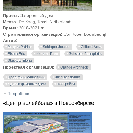
Проект:
Загородный дом
Место:
De Koog, Texel, Netherlands
Время:
2018-2021 гг.
Строительная организация:
Cor Koper Bouwbedrijf
Автор:
Meijers Patrick
Schipper Jeroen
Ciliberti Vera
Eisma Eric
Kierkels Paul
Seltsiotis Panagiotis
Staskute Elena
Проектная организация:
Orange Architects
Проекты и концепции
Жилые здания
Одноквартирные дома
Постройки
Подробнее
о Загородный дом на острове Тексел
«Центр волейбола» в Новосибирске