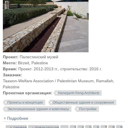
Проект:
Палестинский музей
Место:
Birzeit, Palestine
Время:
Проект: 2012-2013 гг., строительство: 2016 г.
Заказчик:
Taawon-Welfare Association / Palestinian Museum, Ramallah,
Palestine
Проектная организация:
Heneganh Peng Architects
Проекты и концепции
Общественные здания и сооружения
Экспозиционные здания и комплексы
Постройки
Подробнее
о Палестинский музей в городе Бирзейт
Страницы
« первая
‹ предыдущая
…
3
4
5
6
7
8
9