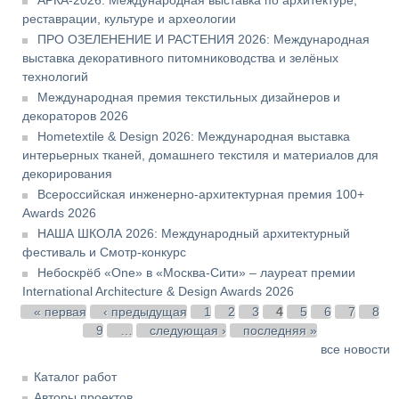
АРКА-2026: Международная выставка по архитектуре,
реставрации, культуре и археологии
ПРО ОЗЕЛЕНЕНИЕ И РАСТЕНИЯ 2026: Международная
выставка декоративного питомниководства и зелёных
технологий
Международная премия текстильных дизайнеров и
декораторов 2026
Hometextile & Design 2026: Международная выставка
интерьерных тканей, домашнего текстиля и материалов для
декорирования
Всероссийская инженерно-архитектурная премия 100+
Awards 2026
НАША ШКОЛА 2026: Международный архитектурный
фестиваль и Смотр-конкурс
Небоскрёб «One» в «Москва-Сити» – лауреат премии
International Architecture & Design Awards 2026
Страницы
« первая
‹ предыдущая
1
2
3
4
5
6
7
8
9
…
следующая ›
последняя »
все новости
Каталог работ
Авторы проектов