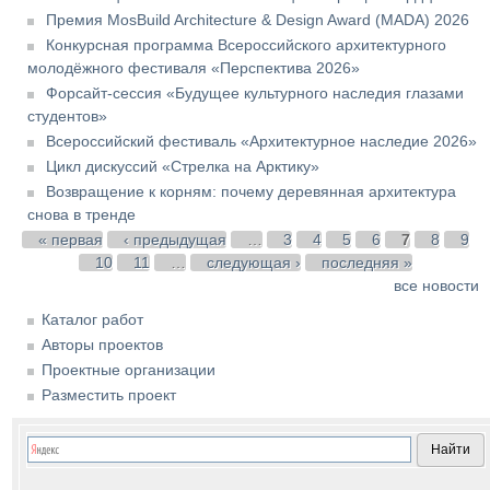
Премия MosBuild Architecture & Design Award (MADA) 2026
Конкурсная программа Всероссийского архитектурного
молодёжного фестиваля «Перспектива 2026»
Форсайт-сессия «Будущее культурного наследия глазами
студентов»
Всероссийский фестиваль «Архитектурное наследие 2026»
Цикл дискуссий «Стрелка на Арктику»
Возвращение к корням: почему деревянная архитектура
снова в тренде
Страницы
« первая
‹ предыдущая
…
3
4
5
6
7
8
9
10
11
…
следующая ›
последняя »
все новости
Каталог работ
Авторы проектов
Проектные организации
Разместить проект