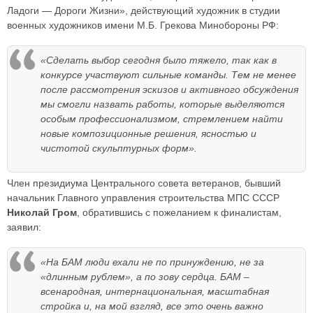
Ладоги — Дороги Жизни», действующий художник в студии
военных художников имени М.Б. Грекова Минобороны РФ:
«Сделать выбор сегодня было тяжело, так как в
конкурсе участвуют сильные команды. Тем не менее
после рассмотрения эскизов и активного обсуждения
мы смогли назвать работы, которые выделяются
особым профессионализмом, стремлением найти
новые композиционные решения, ясностью и
чистотой скульптурных форм».
Член президиума Центрального совета ветеранов, бывший
начальник Главного управления строительства МПС СССР
Николай Гром
, обратившись с пожеланием к финалистам,
заявил:
«На БАМ люди ехали не по принуждению, не за
«длинным рублем», а по зову сердца. БАМ –
всенародная, интернациональная, масштабная
стройка и, на мой взгляд, все это очень важно