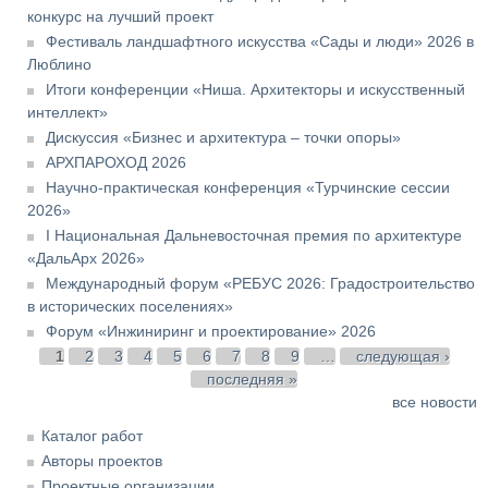
конкурс на лучший проект
Фестиваль ландшафтного искусства «Сады и люди» 2026 в
Люблино
Итоги конференции «Ниша. Архитекторы и искусственный
интеллект»
Дискуссия «Бизнес и архитектура – точки опоры»
АРХПАРОХОД 2026
Научно-практическая конференция «Турчинские сессии
2026»
I Национальная Дальневосточная премия по архитектуре
«ДальАрх 2026»
Международный форум «РЕБУС 2026: Градостроительство
в исторических поселениях»
Форум «Инжиниринг и проектирование» 2026
Страницы
1
2
3
4
5
6
7
8
9
…
следующая ›
последняя »
все новости
Каталог работ
Авторы проектов
Проектные организации