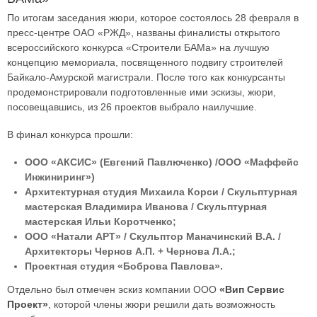
По итогам заседания жюри, которое состоялось 28 февраля в
пресс-центре ОАО «РЖД», названы финалисты открытого
всероссийского конкурса «Строители БАМа» на лучшую
концепцию мемориала, посвященного подвигу строителей
Байкало-Амурской магистрали. После того как конкурсанты
продемонстрировали подготовленные ими эскизы, жюри,
посовещавшись, из 26 проектов выбрало наилучшие.
В финал конкурса прошли:
ООО «АКСИС» (Евгений Павлюченко) /ООО «Маффейс
Инжиниринг»)
Архитектурная студия Михаила Корси / Скульптурная
мастерская Владимира Иванова / Скульптурная
мастерская Ильи Коротченко;
ООО «Натали АРТ» / Скульптор Маначинский В.А. /
Архитекторы Чернов А.П. + Чернова Л.А.;
Проектная студия «Боброва Павлова».
Отдельно был отмечен эскиз компании ООО
«Вип Сервис
Проект»
, которой члены жюри решили дать возможность