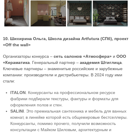
10. Шихирина Ольга, Школа дизайна Artfutura (СПб), проект
«Off the wall»
Организаторы конкурса –
сеть салонов «Атмосфера»
и
ООО
«Кераматика
. Генеральный партнер –
академия Штиглица
.
Ключевые партнеры – знаменитые российские и зарубежные
компании: производители и дистрибьютеры. В 2024 году ими
стали:
ITALON
. Конкурсанты на профессиональном ресурсе
фабрики подбирали текстуры, фактуры и форматы для
оформления полов и стен.
SALINI
. Это премиальная сантехника и мебель для ванных
комнат, в линейке которой есть общемировые бестселлеры.
Конкурсанты, помимо прочего, получили возможность
консультации с Майком Шиловым, архитектурным и