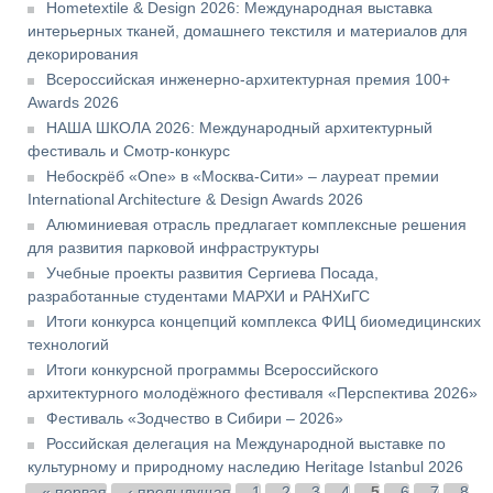
Hometextile & Design 2026: Международная выставка
интерьерных тканей, домашнего текстиля и материалов для
декорирования
Всероссийская инженерно-архитектурная премия 100+
Awards 2026
НАША ШКОЛА 2026: Международный архитектурный
фестиваль и Смотр-конкурс
Небоскрёб «One» в «Москва-Сити» – лауреат премии
International Architecture & Design Awards 2026
Алюминиевая отрасль предлагает комплексные решения
для развития парковой инфраструктуры
Учебные проекты развития Сергиева Посада,
разработанные студентами МАРХИ и РАНХиГС
Итоги конкурса концепций комплекса ФИЦ биомедицинских
технологий
Итоги конкурсной программы Всероссийского
архитектурного молодёжного фестиваля «Перспектива 2026»
Фестиваль «Зодчество в Сибири – 2026»
Российская делегация на Международной выставке по
культурному и природному наследию Heritage Istanbul 2026
Страницы
« первая
‹ предыдущая
1
2
3
4
5
6
7
8