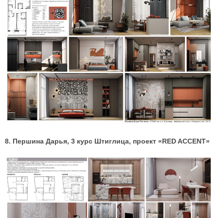
8. Першина Дарья, 3 курс Штиглица, проект «RED ACCENT»