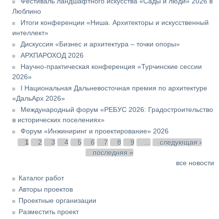
Фестиваль ландшафтного искусства «Сады и люди» 2026 в
Люблино
Итоги конференции «Ниша. Архитекторы и искусственный
интеллект»
Дискуссия «Бизнес и архитектура – точки опоры»
АРХПАРОХОД 2026
Научно-практическая конференция «Турчинские сессии
2026»
I Национальная Дальневосточная премия по архитектуре
«ДальАрх 2026»
Международный форум «РЕБУС 2026: Градостроительство
в исторических поселениях»
Форум «Инжиниринг и проектирование» 2026
Страницы
1
2
3
4
5
6
7
8
9
…
следующая ›
последняя »
все новости
Каталог работ
Авторы проектов
Проектные организации
Разместить проект