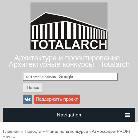
Архитектура и проектирование |
Архитектурные конкурсы | Totalarch
Navigation
Вы здесь
Главная
»
Новости
» Финалисты конкурса «Атмосфера-PROFI
2024»