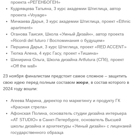
проекта «РЕГЕНБОГЕН»
Кудрявцева Татьяна, 3 курс академии Штиглица, автор
проекта «Voyage»
Мичкаева Дарья, 3 курс академии Штиглица, проект «Ethnic
apartment»
Оганова Таисия, Школа «Умный Дизайн», автор проекта
«Ricordi del futuro / Воспоминания о будущем»
Першина Дарья, 3 курс Штиглица, проект «RED ACCENT»
Тюпка Алена, 4 курс Гасу, проект «Тишина»
Шихирина Ольга, Школа дизайна Artfutura (СПб), проект
«Off the wall»
23 ноября финалистам предстоит самое сложное – защитить
свою идею перед полным составом
жюри
, в состав которого в
2024 году вошли:
Агеева Марина, директор по маркетингу и продукту ГК
«Красная стрела»
Афонская Полина, основатель студии дизайна интерьера
«AT STUDIO» в Санкт-Петербурге, основатель Высшей
школы дизайна и архитектуры «Умный дизайн» с лицензией
государственного образца