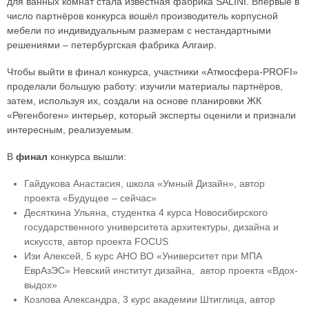
для ванных комнат стала известная фабрика SALINI. Впервые в
число партнёров конкурса вошёл производитель корпусной
мебели по индивидуальным размерам с нестандартными
решениями – петербургская фабрика Алгаир.
Чтобы выйти в финал конкурса, участники «Атмосфера-PROFI»
проделали большую работу: изучили материалы партнёров,
затем, используя их, создали на основе планировки ЖК
«Регенбоген» интерьер, который эксперты оценили и признали
интересным, реализуемым.
В
финал
конкурса вышли:
Гайдукова Анастасия, школа «Умный Дизайн», автор
проекта «Будущее – сейчас»
Десяткина Ульяна, студентка 4 курса Новосибирского
государственного университета архитектуры, дизайна и
искусств, автор проекта FOCUS
Изи Алексей, 5 курс АНО ВО «Университет при МПА
ЕврАзЭС» Невский институт дизайна, автор проекта «Вдох-
выдох»
Козлова Александра, 3 курс академии Штиглица, автор