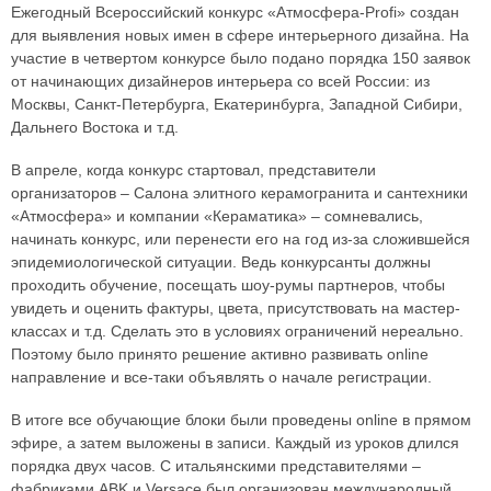
Ежегодный Всероссийский конкурс «Атмосфера-Profi» создан
для выявления новых имен в сфере интерьерного дизайна. На
участие в четвертом конкурсе было подано порядка 150 заявок
от начинающих дизайнеров интерьера со всей России: из
Москвы, Санкт-Петербурга, Екатеринбурга, Западной Сибири,
Дальнего Востока и т.д.
В апреле, когда конкурс стартовал, представители
организаторов – Салона элитного керамогранита и сантехники
«Атмосфера» и компании «Кераматика» – сомневались,
начинать конкурс, или перенести его на год из-за сложившейся
эпидемиологической ситуации. Ведь конкурсанты должны
проходить обучение, посещать шоу-румы партнеров, чтобы
увидеть и оценить фактуры, цвета, присутствовать на мастер-
классах и т.д. Сделать это в условиях ограничений нереально.
Поэтому было принято решение активно развивать online
направление и все-таки объявлять о начале регистрации.
В итоге все обучающие блоки были проведены online в прямом
эфире, а затем выложены в записи. Каждый из уроков длился
порядка двух часов. С итальянскими представителями –
фабриками ABK и Versace был организован международный