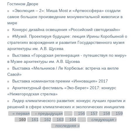
Гостином Дворе
«Эволюция – 2»: Миша Most и «Артмоссфера» создали
самое большое произведение монументальной живописи в
мире
Конкурс дизайна освещения «Российский светодизайн»
#Музей. Проектируя будущее: лекция Ирины Коробьиной о
стратегиях возрождения и развития Государственного музея
архитектуры им. А.В. Щусева
Выставка «Городская регенерация - путешествуя по миру»
в Музее архитектуры им. А.В. Щусева
Выставка «Мельников / Ле Корбюзье: встреча на вилле
Савой»
Выставка номинантов премии «Инновация» 2017
Архитектурный фестиваль «Эко-Берег» 2017: конкурс
«Нижегородская стрелка»
Лидер климатического развития: конкурс лучших практик и
решений в сфере климатических и экологических инициатив
Страницы
« первая
‹ предыдущая
…
156
157
158
159
160
161
162
163
164
…
следующая ›
последняя »