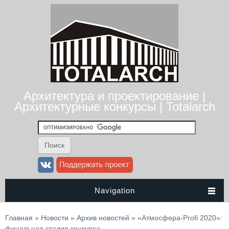
Архитектура и проектирование |
Архитектурные конкурсы | Totalarch
Navigation
Вы здесь
Главная
»
Новости
»
Архив новостей
» «Атмосфера-Profi 2020»:
финальная стадия конкурса