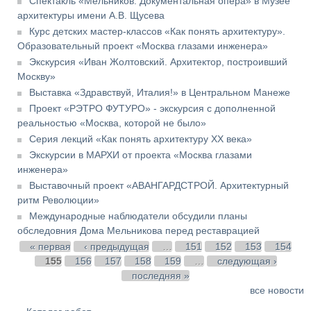
Спектакль «Мельников. Документальная опера» в Музее
архитектуры имени А.В. Щусева
Курс детских мастер-классов «Как понять архитектуру».
Образовательный проект «Москва глазами инженера»
Экскурсия «Иван Жолтовский. Архитектор, построивший
Москву»
Выставка «Здравствуй, Италия!» в Центральном Манеже
Проект «РЭТРО ФУТУРО» - экскурсия с дополненной
реальностью «Москва, которой не было»
Серия лекций «Как понять архитектуру XX века»
Экскурсии в МАРХИ от проекта «Москва глазами
инженера»
Выставочный проект «АВАНГАРДСТРОЙ. Архитектурный
ритм Революции»
Международные наблюдатели обсудили планы
обследовния Дома Мельникова перед реставрацией
Страницы
« первая
‹ предыдущая
…
151
152
153
154
155
156
157
158
159
…
следующая ›
последняя »
все новости