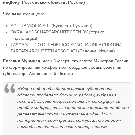
на-Дону, Ростовская область, Россия)
Члены консорциума:
SC URBASOFIA SRL (Бухарест, Румыния);
OKRA LANDSCHAPSARCHITECTEN BV (Утрехт,
Нидерланды);
TASCA STUDIO DI FEDERICO SCAGLIARINI E CRISTINA
TARTARI ARCHITETTI ASSOCIATI (Болонья, Италия).
Евгения Муринец
, член Экспертного совета Минстроя России
по формированию комфортной городской среды, советник
губернатора Астраханской области:
«Жюри под председательством губернатора
области проделало большую работу, выбрав из
почти 20 высокопрофессиональных консорциумов
тройку лидеров, заявки которых содержали наиболее
релевантный опыт и интересные идеи. Мы с
нетерпением ждем финала конкурса, на котором
команды презентуют свои мастер-планы».