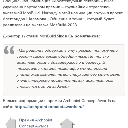
Специальная номинация «Архитектурный лекторий» была
учреждена партнером премии – крупнейшей отраслевой
выставкой MosBuild. Награду в этой номинации получил проект
Александра Шаламова «Общение и точка», который будет
реализован на выставке MosBuild-2023.
Директор выставки MosBuild
Яков Сыромятников
:
«Мы решили поддержать эту премию, потому что
сегодня самое время объединяться. Не только
архитекторам и дизайнерам, но и бизнесу. В
техзадании к нашей номинации мы попросили
участников выполнить конструкцию без стен. Было
очень интересно посмотреть, как архитекторы
справятся с этой задачей».
Больше информации о премии Archpoint Concept Awards на
сайте
https://archpointconceptawards.ru/
Премия Archpoint
Concept Awards