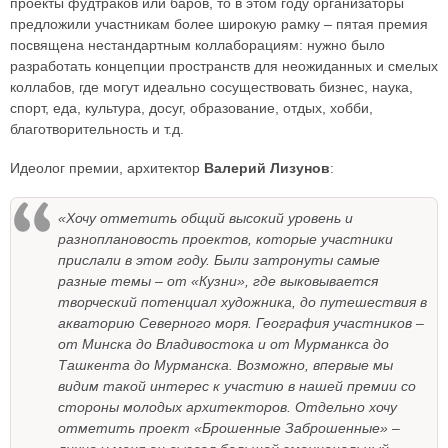
проекты фудтраков или баров, то в этом году организаторы
предложили участникам более широкую рамку – пятая премия
посвящена нестандартным коллаборациям: нужно было
разработать концепции пространств для неожиданных и смелых
коллабов, где могут идеально сосуществовать бизнес, наука,
спорт, еда, культура, досуг, образование, отдых, хобби,
благотворительность и т.д.
Идеолог премии, архитектор
Валерий Лизунов
:
«Хочу отметить общий высокий уровень и
разноплановость проектов, которые участники
прислали в этом году. Были затронуты самые
разные темы – от «Кузни», где выковывается
творческий потенциал художника, до путешествия в
акваторию Северного моря. География участников –
от Минска до Владивостока и от Мурманкса до
Ташкента до Мурманска. Возможно, впервые мы
видим такой интерес к участию в нашей премии со
стороны молодых архитекторов. Отдельно хочу
отметить проект «Брошенные Заброшенные» –