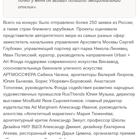
лично у меня он вызвал большой эмоциональный
отклик».
Всего на конкурс было отправлено более 250 заявок из России,
а также стран ближнего зарубежья. Проекты оценивали
представители авторитетного жюри из самых разных сфер:
заместитель начальника управления Архсовета Москвы Сергей
Глубокин; управляющий партнер арт-парка Никола-Ленивец
Иван Полисский; куратор, руководитель направления Urban +
Art Фонда поддержки современного искусства Винзавод,
соосновательница биеннале уличного искусства
АРТМОССФЕРА Сабина Чагина; архитекторы Валерий Лизунов,
Юлия Бычкова, Борис Уборевич-Боровский, Анастасия
Топопева; руководитель Фонда содействия развитию народных
художественных промыслов RusThends Юлия Музыка; директор
выставки MosBuild Яков Сыромятников; главный редактор
издательства Ad Marginem Александр Иванов; руководитель
агентства «Аппетитный маркетинг» Мария Тюменёва;
архитектурный критик Александр Змеул; профессор Школы
Дизайна НИУ ВШЭ Александр Джикия; дизайнер Екатерина
Агеева, ресторанный критик Дарья Цивина, организатор премии