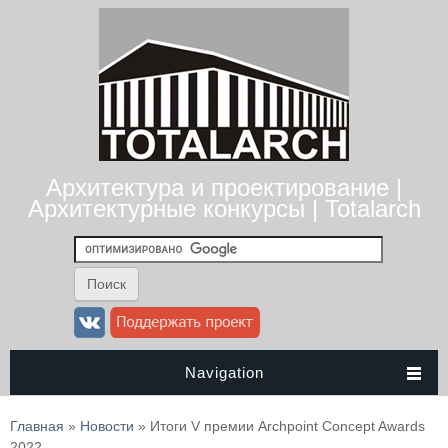
Архитектура и проектирование |
Архитектурные конкурсы | Totalarch
Navigation
Вы здесь
Главная
»
Новости
» Итоги V премии Archpoint Concept Awards
2022