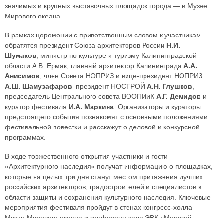
значимых и крупных выставочных площадок города — в Музее
Мирового океана.
В рамках церемонии с приветственным словом к участникам
обратятся президент Союза архитекторов России
Н.И.
Шумаков
, министр по культуре и туризму Калининградской
области А.В. Ермак, главный архитектор Калининграда
А.А.
Анисимов
, член Совета НОПРИЗ и вице-президент НОПРИЗ
А.Ш. Шамузафаров
, президент НОСТРОЙ
А.Н. Глушков
,
председатель Центрального совета ВООПИиК
А.Г. Демидов
и
куратор фестиваля
И.А. Маркина
. Организаторы и кураторы
предстоящего события познакомят с основными положениями
фестивальной повестки и расскажут о деловой и конкурсной
программах.
В ходе торжественного открытия участники и гости
«Архитектурного наследия» получат информацию о площадках,
которые на целых три дня станут местом притяжения лучших
российских архитекторов, градостроителей и специалистов в
области защиты и сохранения культурного наследия. Ключевые
мероприятия фестиваля пройдут в стенах конгресс-холла
Музея Мирового океана и конференц-зала ЭВК «Морской