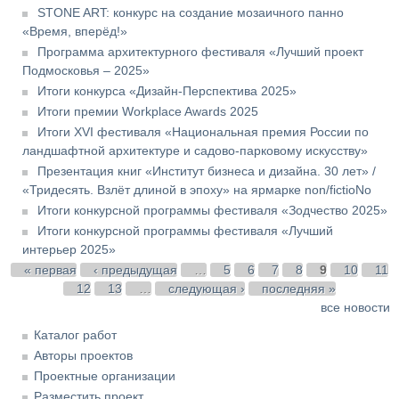
STONE ART: конкурс на создание мозаичного панно
«Время, вперёд!»
Программа архитектурного фестиваля «Лучший проект
Подмосковья – 2025»
Итоги конкурса «Дизайн-Перспектива 2025»
Итоги премии Workplace Awards 2025
Итоги XVI фестиваля «Национальная премия России по
ландшафтной архитектуре и садово-парковому искусству»
Презентация книг «Институт бизнеса и дизайна. 30 лет» /
«Тридесять. Взлёт длиной в эпоху» на ярмарке non/fictioNo
Итоги конкурсной программы фестиваля «Зодчество 2025»
Итоги конкурсной программы фестиваля «Лучший
интерьер 2025»
Страницы
« первая
‹ предыдущая
…
5
6
7
8
9
10
11
12
13
…
следующая ›
последняя »
все новости
Каталог работ
Авторы проектов
Проектные организации
Разместить проект