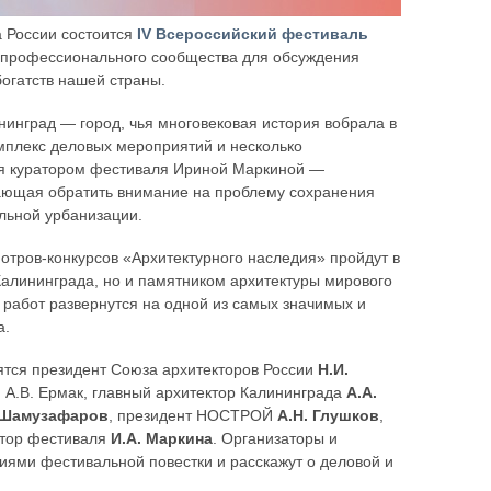
а России состоится
IV Всероссийский фестиваль
 профессионального сообщества для обсуждения
огатств нашей страны.
ининград — город, чья многовековая история вобрала в
омплекс деловых мероприятий и несколько
я куратором фестиваля Ириной Маркиной —
ающая обратить внимание на проблему сохранения
ельной урбанизации.
отров-конкурсов «Архитектурного наследия» пройдут в
алининграда, но и памятником архитектуры мирового
работ развернутся на одной из самых значимых и
а.
ятся президент Союза архитекторов России
Н.И.
и А.В. Ермак, главный архитектор Калининграда
А.А.
 Шамузафаров
, президент НОСТРОЙ
А.Н. Глушков
,
атор фестиваля
И.А. Маркина
. Организаторы и
ями фестивальной повестки и расскажут о деловой и