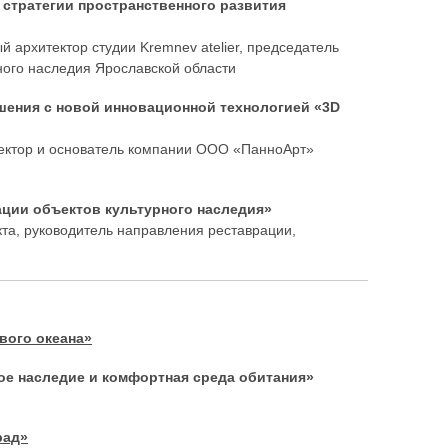
 стратегии пространственного развития
 архитектор студии Kremnev atelier, председатель
ного наследия Ярославской области
ешения с новой инновационной технологией «3D
ректор и основатель компании ООО «ПанноАрт»
ации объектов культурного наследия»
кта, руководитель направления реставрации,
вого океана»
ое наследие и комфортная среда обитания»
рад»