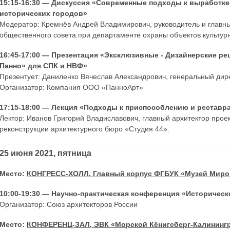
15:15-16:30 — Дискуссия «Современные подходы к выработке
исторических городов»
Модератор: Кремнёв Андрей Владимирович, руководитель и главный
общественного совета при департаменте охраны объектов культур
16:45-17:00 — Презентация «Эксклюзивные - Дизайнерские р
Панно» для СПК и НВФ»
Презентует: Даниленко Вячеслав Александрович, генеральный ди
Организатор: Компания ООО «ПанноАрт»
17:15-18:00 — Лекция «Подходы к приспособлению и реставр
Лектор: Иванов Григорий Владиславович, главный архитектор прое
реконструкции архитектурного бюро «Студия 44».
25 июня 2021, пятница
Место:
КОНГРЕСС-ХОЛЛ, Главный корпус ФГБУК «Музей Миро
10:00-19:30 — Научно-практическая конференция «Историческ
Организатор: Союз архитекторов России
Место:
КОНФЕРЕНЦ-ЗАЛ, ЭВК «Морской Кёнигсберг-Калининг