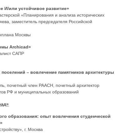
ие И/или устойчивое развитие»
астерской «Планирования и анализа исторических
яева, заместитель председателя Российской
енплана Москвы
рмы Archicad»
иалист САПР
х поселений – вовлечение памятников архитектуры
ль, почетный член РААСН, почетный архитектор
ктов РФ и муниципальных образований
рад»
ого образования: опыт вовлечения студенческой
я»
ройству», г. Москва