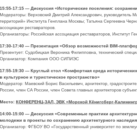
15:55-17:15 — Дискуссия «Исторические поселения: сохранен
Модераторы: Верховский Дмитрий Александрович, руководитель М
территорий» Института Генплана Москвы; Татьяна Сергеевна Черн
ассоциации реставраторов.
Организаторы: Российская ассоциация реставраторов, Институт Г
17:30-17:40 — Презентация «Обзор возможностей BIM-платфо
Презентует: Судобицкая Вероника Филипповна, технический спец
Организатор: Компания ООО СИПИЭС
17:55-19:30 — Круглый стол «Комфортная среда исторически
в культурное и туристическое пространство»
Модератор: Маевский Борис Васильевич, архитектор, градостроите
России, член СА России, член Совета главных архитекторов субъе
Место:
КОНФЕРЕНЦ-ЗАЛ, ЭВК «Морской Кёнигсберг-Калининг
14:00-15:00 — Дискуссия «Современные практики архитектурн
молодежи в проекты по сохранению архитектурного наследи
Организатор: ФГБОУ ВО «Государственный университет по землеуст