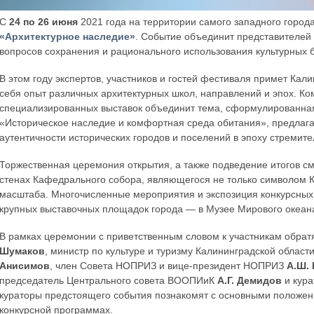
С
24 по 26 июня
2021 года на территории самого западного город
«Архитектурное наследие»
. Событие объединит представителей
вопросов сохранения и рационального использования культурных б
В этом году экспертов, участников и гостей фестиваля примет Кал
себя опыт различных архитектурных школ, направлений и эпох. К
специализированных выставок объединит тема, сформулированна
«Историческое наследие и комфортная среда обитания», предлаг
аутентичности исторических городов и поселений в эпоху стремит
Торжественная церемония открытия, а также подведение итогов см
стенах Кафедрального собора, являющегося не только символом К
масштаба. Многочисленные мероприятия и экспозиция конкурсных 
крупных выставочных площадок города — в Музее Мирового океан
В рамках церемонии с приветственным словом к участникам обрат
Шумаков
, министр по культуре и туризму Калининградской област
Анисимов
, член Совета НОПРИЗ и вице-президент НОПРИЗ
А.Ш.
председатель Центрального совета ВООПИиК
А.Г. Демидов
и кур
кураторы предстоящего события познакомят с основными положени
конкурсной программах.