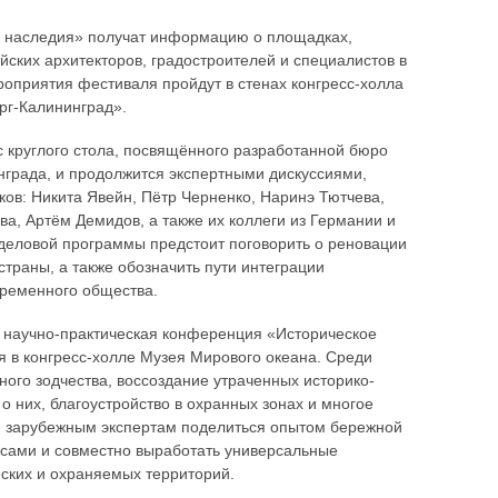
го наследия» получат информацию о площадках,
йских архитекторов, градостроителей и специалистов в
роприятия фестиваля пройдут в стенах конгресс-холла
рг-Калининград».
с круглого стола, посвящённого разработанной бюро
нграда, и продолжится экспертными дискуссиями,
ов: Никита Явейн, Пётр Черненко, Наринэ Тютчева,
ва, Артём Демидов, а также их коллеги из Германии и
 деловой программы предстоит поговорить о реновации
страны, а также обозначить пути интеграции
временного общества.
т научно-практическая конференция «Историческое
я в конгресс-холле Музея Мирового океана. Среди
ого зодчества, воссоздание утраченных историко-
 них, благоустройство в охранных зонах и многое
и зарубежным экспертам поделиться опытом бережной
йсами и совместно выработать универсальные
ских и охраняемых территорий.