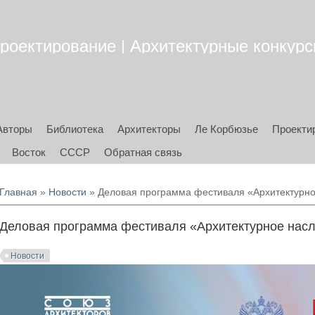
роектирование | Архитектурные конкурсы
Авторы
Библиотека
Архитекторы
Ле Корбюзье
Проекти
Восток
СССР
Обратная связь
Вы здесь
Главная
»
Новости
» Деловая программа фестиваля «Архитектурно
Деловая программа фестиваля «Архитектурное нас
Новости