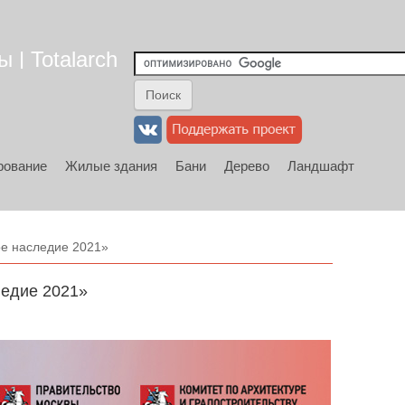
 | Totalarch
рование
Жилые здания
Бани
Дерево
Ландшафт
е наследие 2021»
ледие 2021»