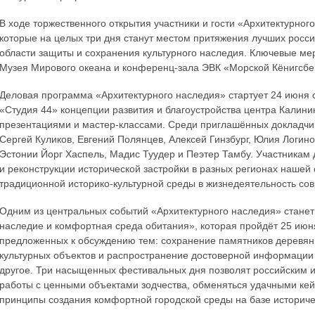
В ходе торжественного открытия участники и гости «Архитектурно
которые на целых три дня станут местом притяжения лучших росси
области защиты и сохранения культурного наследия. Ключевые ме
Музея Мирового океана и конференц-зала ЭВК «Морской Кёнигсбе
Деловая программа «Архитектурного наследия» стартует 24 июня 
«Студия 44» концепции развития и благоустройства центра Калини
презентациями и мастер-классами. Среди приглашённых докладчик
Сергей Куликов, Евгений Полянцев, Алексей Гинзбург, Юлия Логино
Эстонии Йорг Хаспель, Мадис Туудер и Пеэтер Тамбу. Участникам
и реконструкции исторической застройки в разных регионах нашей 
традиционной историко-культурной среды в жизнедеятельность со
Одним из центральных событий «Архитектурного наследия» стане
наследие и комфортная среда обитания», которая пройдёт 25 июн
предложенных к обсуждению тем: сохранение памятников деревянн
культурных объектов и распространение достоверной информации о
другое. Три насыщенных фестивальных дня позволят российским 
работы с ценными объектами зодчества, обменяться удачными ке
принципы создания комфортной городской среды на базе историче