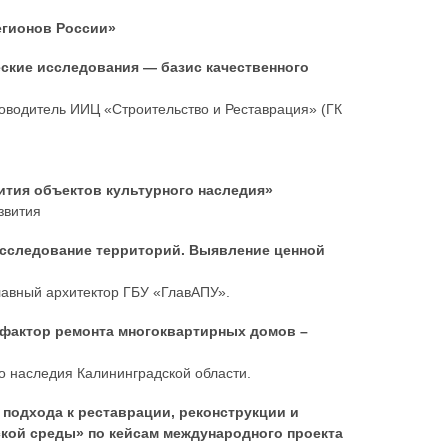
егионов России»
еские исследования — базис качественного
ководитель ИИЦ «Строительство и Реставрация» (ГК
ития объектов культурного наследия»
звития
 исследование территорий. Выявление ценной
главный архитектор ГБУ «ГлавАПУ».
к фактор ремонта многоквартирных домов –
о наследия Калининградской области.
 подхода к реставрации, реконструкции и
кой среды» по кейсам международного проекта