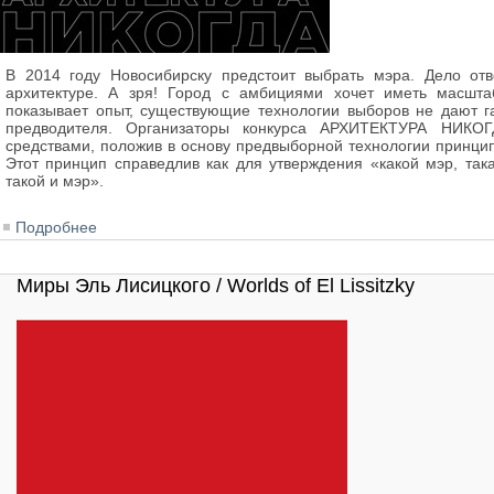
В 2014 году Новосибирску предстоит выбрать мэра. Дело от
архитектуре. А зря! Город с амбициями хочет иметь масштаб
показывает опыт, существующие технологии выборов не дают г
предводителя. Организаторы конкурса АРХИТЕКТУРА НИКОГ
средствами, положив в основу предвыборной технологии принцип
Этот принцип справедлив как для утверждения «какой мэр, так
такой и мэр».
Подробнее
о Архитектура Никогда 2014: Ратуша для Новосибирс
Миры Эль Лисицкого / Worlds of El Lissitzky