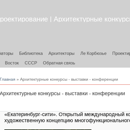
роектирование | Архитектурные конкурсы
Авторы
Библиотека
Архитекторы
Ле Корбюзье
Проекти
Восток
СССР
Обратная связь
Вы здесь
Главная
» Архитектурные конкурсы - выставки - конференции
Архитектурные конкурсы - выставки - конференции
«Екатеринбург-сити». Открытый международный ко
художественную концепцию многофункционального