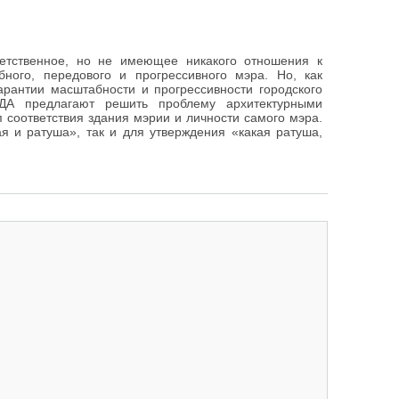
ветственное, но не имеющее никакого отношения к
ного, передового и прогрессивного мэра. Но, как
арантии масштабности и прогрессивности городского
ДА предлагают решить проблему архитектурными
 соответствия здания мэрии и личности самого мэра.
ая и ратуша», так и для утверждения «какая ратуша,
ка. Реальный конкурс нереального проектирования