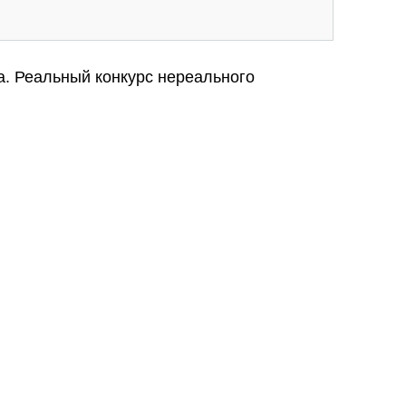
нг «Золотая капитель 18». 2014
а. Реальный конкурс нереального