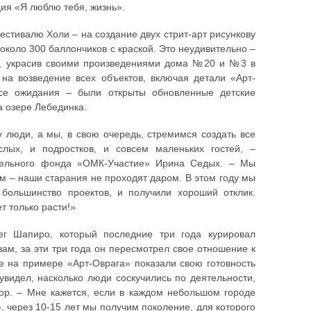
ция «Я люблю тебя, жизнь».
стивалю Холи – на создание двух стрит-арт рисункову
около 300 баллончиков с краской. Это неудивительно –
й, украсив своими произведениями дома №20 и №3 в
на возведение всех объектов, включая детали «Арт-
все ожидания – были открыты обновленные детские
а озере Лебединка.
у люди, а мы, в свою очередь, стремимся создать все
лых, и подростков, и совсем маленьких гостей, –
рительного фонда «ОМК-Участие» Ирина Седых. – Мы
м – наши старания не проходят даром. В этом году мы
 большинство проектов, и получили хороший отклик.
т только расти!»
г Шапиро, который последние три года курировал
вам, за эти три года он пересмотрел свое отношение к
е на примере «Арт-Оврага» показали свою готовность
увидел, насколько люди соскучились по деятельности,
атор. – Мне кажется, если в каждом небольшом городе
 через 10-15 лет мы получим поколение, для которого