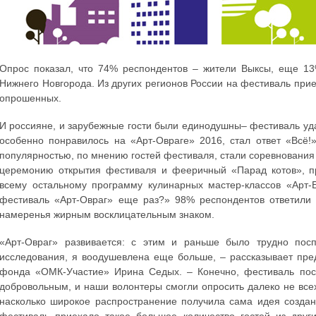
Опрос показал, что 74% респондентов – жители Выксы, еще 13
Нижнего Новгорода. Из других регионов России на фестиваль при
опрошенных.
И россияне, и зарубежные гости были единодушны– фестиваль уд
особенно понравилось на «Арт-Овраге» 2016, стал ответ «Всё!
популярностью, по мнению гостей фестиваля, стали соревнования 
церемонию открытия фестиваля и фееричный «Парад котов», 
всему остальному программу кулинарных мастер-классов «Арт-
фестиваль «Арт-Овраг» еще раз?» 98% респондентов ответили 
намеренья жирным восклицательным знаком.
«Арт-Овраг» развивается: с этим и раньше было трудно поспо
исследования, я воодушевлена еще больше, – рассказывает пред
фонда «ОМК-Участие» Ирина Седых. – Конечно, фестиваль посе
добровольным, и наши волонтеры смогли опросить далеко не всех
насколько широкое распространение получила сама идея создани