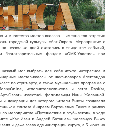
ена и множество мастер-классов – именно так встретил
валь городской культуры «Арт-Овраг». Мероприятие с
 на несколько дней оказались в эпицентре событий,
 и благотворительным фондом «ОМК-Участие» при
 каждый мог выбрать для себя что-то интересное и
улинарные мастер-классы от шеф-поваров Александра
ласс по стрит-арту, а также музыкальная программа с
onnyOnline, исполнителяхип-хопа и регги RasKar,
«Арт-Овраг» известной фолк-певицы Инны Желанной.
ы и декорации для которого жители Выксы создавали
дожником синтеза Андреем Бартеневым.Также в рамках
шло мероприятие «Путешествие в глубь веков», в ходе
Выксе «Как Иван и Андрей Баташевы железную Выксу
тиваля и даже глава администрации округа, а 5 июня на