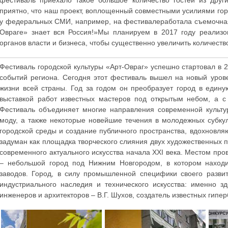
фестиваль приехало такое большое количество гостей из друг
приятно, что наш проект, воплощенный совместными усилиями горо
у федеральных СМИ, например, на фестивалеработала съемочная 
Овраге» знает вся Россия!»Мы планируем в 2017 году реализо
органов власти и бизнеса, чтобы существенно увеличить количеств
Фестиваль городской культуры «Арт-Овраг» успешно стартовал в 2
событий региона. Сегодня этот фестиваль вышел на новый уров
жизни всей страны. Год за годом он преобразует город в едину
выставкой работ известных мастеров под открытым небом, а с 
Фестиваль объединяет многие направления современной культуры
моду, а также некоторые новейшие течения в молодежных субку
городской среды и создание публичного пространства, вдохновля
задуман как площадка творческого слияния двух художественных п
современного актуального искусства начала XXI века. Местом пр
– небольшой город под Нижним Новгородом, в котором находи
заводов. Город, в силу промышленной специфики своего разви
индустриального наследия и технического искусства: именно з
инженеров и архитекторов – В.Г. Шухов, создатель известных гип