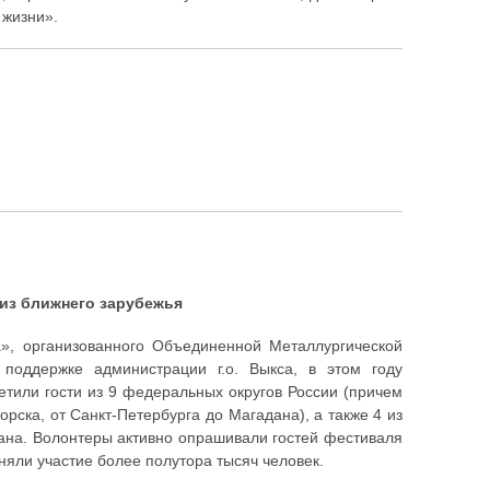
а жизни».
 из ближнего зарубежья
а», организованного Объединенной Металлургической
оддержке администрации г.о. Выкса, в этом году
тили гости из 9 федеральных округов России (причем
рска, от Санкт-Петербурга до Магадана), а также 4 из
тана. Волонтеры активно опрашивали гостей фестиваля
иняли участие более полутора тысяч человек.