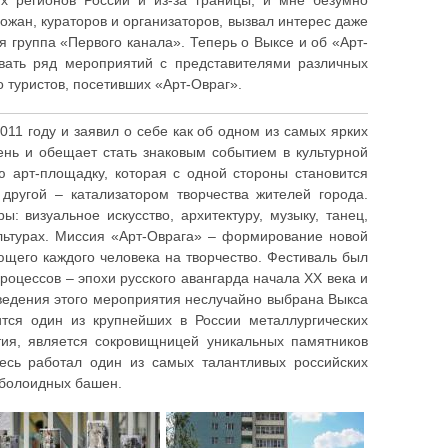
их регионов России и из-за границы, и мне безумно
жан, кураторов и организаторов, вызвал интерес даже
группа «Первого канала». Теперь о Выксе и об «Арт-
вать ряд мероприятий с представителями различных
о туристов, посетивших «Арт-Овраг».
011 году и заявил о себе как об одном из самых ярких
ень и обещает стать знаковым событием в культурной
ю арт-площадку, которая с одной стороны становится
другой – катализатором творчества жителей города.
: визуальное искусство, архитектуру, музыку, танец,
льтурах. Миссия «Арт-Оврага» – формирование новой
ющего каждого человека на творчество. Фестиваль был
роцессов – эпохи русского авангарда начала ХХ века и
оведения этого мероприятия неслучайно выбрана Выкса
тся один из крупнейших в России металлургических
тия, является сокровищницей уникальных памятников
десь работал один из самых талантливых российских
ерболоидных башен.