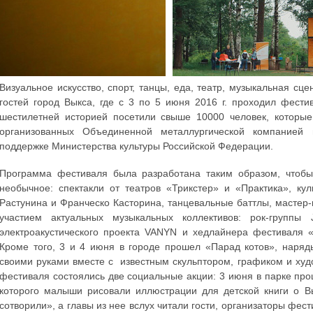
Визуальное искусство, спорт, танцы, еда, театр, музыкальная сц
гостей город Выкса, где с 3 по 5 июня 2016 г. проходил фести
шестилетней историей посетили свыше 10000 человек, которые
организованных Объединенной металлургической компанией
поддержке Министерства культуры Российской Федерации.
Программа фестиваля была разработана таким образом, чтобы
необычное: спектакли от театров «Трикстер» и «Практика», к
Растунина и Франческо Касторина, танцевальные баттлы, мастер-к
участием актуальных музыкальных коллективов: рок-группы J
электроакустического проекта VANYN и хедлайнера фестиваля 
Кроме того, 3 и 4 июня в городе прошел «Парад котов», наряд
своими руками вместе с известным скульптором, графиком и ху
фестиваля состоялись две социальные акции: 3 июня в парке про
которого малыши рисовали иллюстрации для детской книги о 
сотворили», а главы из нее вслух читали гости, организаторы фес