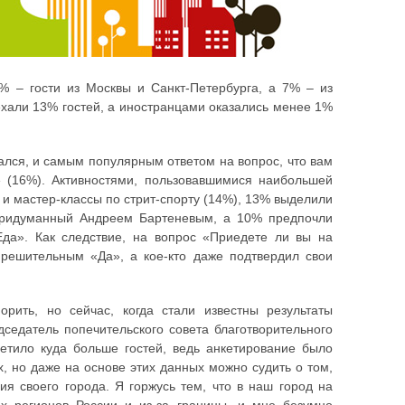
% – гости из Москвы и Санкт-Петербурга, а 7% – из
ехали 13% гостей, а иностранцами оказались менее 1%
ался, и самым популярным ответом на вопрос, что вам
» (16%). Активностями, пользовавшимися наибольшей
и мастер-классы по стрит-спорту (14%), 13% выделили
придуманный Андреем Бартеневым, а 10% предпочли
Еда». Как следствие, на вопрос «Приедете ли вы на
решительным «Да», а кое-кто даже подтвердил свои
рить, но сейчас, когда стали известны результаты
седатель попечительского совета благотворительного
тило куда больше гостей, ведь анкетирование было
, но даже на основе этих данных можно судить о том,
я своего города. Я горжусь тем, что в наш город на