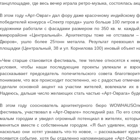
танцплощадке, где весь вечер играла ретро-музыка, состоялась ак
В этом году «Арт-Овраг» дал фору даже красочному индийскому фе
победителей конкурса «Спектр города» ушло больше 100 литров и 
художники работали с фасадами размером по 350 кв. м. кажды
микрорайоне «Центральный». Архитекторы тоже не отставали – 
Дворов», ушло более 25тонн металла. Результат превзошел 
площадки (Центральный, 38 и ул. Корнилова 100) иновый объект н
«Чем старше становится фестиваль, тем теплее относятся к нем
условия, чтобы наши последующие проекты увлекали и взрос
рассказывает председатель попечительского совета благотво
понимаем, что все происходит постепенно, но с радостью отмечае
сделали основной акцент на участии жителей, вовлекали их в
Надеюсь, дальше число желающих стать частью «Арт-Оврага» буде
В этом году сооснователь архитектурного бюро WOWHAUSОле
фестиваль, участвовал в «Арт-Овраге» последний раз. По его сло
малым городам и увидел огромный потенциал в жителях, которы
меняться вместе с собственным городом. «Я был удивлен, когда 
насколько они хотят узнавать что-то новое, – рассказывает кур
появится событие, хотя бы отдаленно напоминающее «Арт-Овраг»,