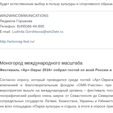
будет естественным выбор в пользу культуры и спортивного образ
WIN2WINCOMMUNICATIONS:
Людмила Горшкова
Телефон: 8(495)66-44-800
E-mail:
Ludmila.Gorshkova@win2win.ru
http://artovrag-fest.ru/
Моногород международного масштаба
Фестиваль «Арт-Овраг 2016» собрал гостей со всей России и
Согласно опросу, который проводился среди гостей «Арт-Овраг
компанией и благотворительным фондом «ОМК-Участие» при п
мероприятие вышло на международный уровень – фестиваль посе
географический разброс очень широк: от Севастополя до Северомо
сопредельных государств: Латвии, Казахстана, Украины и Узбекис
на всех площадках пПарка культуры и отдыха, в итоге в опросе пр