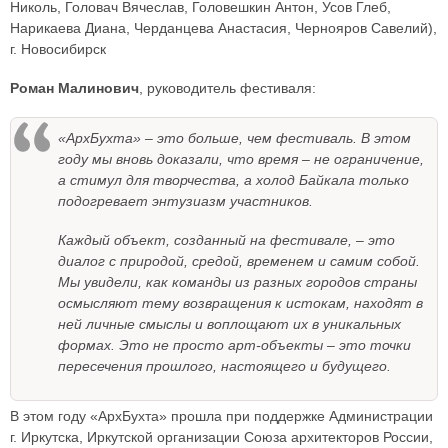
Николь, Головач Вячеслав, Головешкин Антон, Усов Глеб,
Нарикаева Диана, Черданцева Анастасия, Чернояров Савелий),
г. Новосибирск
Роман Малинович
, руководитель фестиваля:
«АрхБухта» – это больше, чем фестиваль. В этом
году мы вновь доказали, что время – не ограничение,
а стимул для творчества, а холод Байкала только
подогревает энтузиазм участников.
Каждый объект, созданный на фестивале, – это
диалог с природой, средой, временем и самим собой.
Мы увидели, как команды из разных городов страны
осмысляют тему возвращения к истокам, находят в
ней личные смыслы и воплощают их в уникальных
формах. Это не просто арт-объекты – это точки
пересечения прошлого, настоящего и будущего.
В этом году «АрхБухта» прошла при поддержке Администрации
г. Иркутска, Иркутской организации Союза архитекторов России,