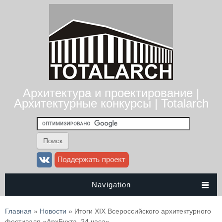
Архитектура и проектирование |
Архитектурные конкурсы | Totalarch
Navigation
Вы здесь
Главная
»
Новости
» Итоги XIX Всероссийского архитектурного
фестиваля «АрхБухта. 24 часа»