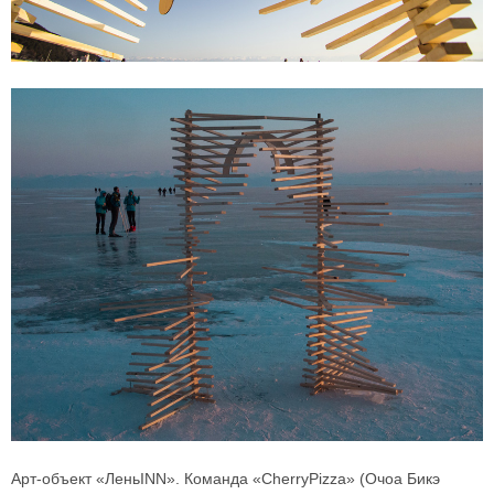
Арт-объект «ЛеньINN». Команда «CherryPizza» (Очоа Бикэ