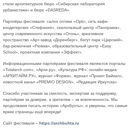
стали архитектурное бюро «Сибирская лаборатория
урбанистики» и бюро «DASREDA».
Партнёры фестиваля: салон оптики «Opti», сеть кафе-
кондитерских «Стефания», скалолазный центр «Панорама»,
центр современного искусства «Огонь», креативное
пространство «Арт-завод «Доренберг», батут парк «Царский»,
бар-рюмочная «Рюмка», образовательный центр «Easy
School», проектная компания «Эффект».
Информационными партнёрами фестиваля являются порталы
«Totalarch.com», «Архи.ру», «Культура.РФ», онлайн-медиа
«АРХИТАЙМ.РУ», журнал «Форма», журнал «Проект Байкал»,
новостной канал «PREMIO DESIGN», «Редакция Иркутска».
Спасибо участникам за смелость, экспертам за поддержку,
партнёрам за доверие, а зрителям – за вовлеченность. Мы
продолжаем писать историю «АрхБухты», и уверены, что самые
яркие страницы ещё впереди!
Сайт фестиваля –
https://archbuhta.ru