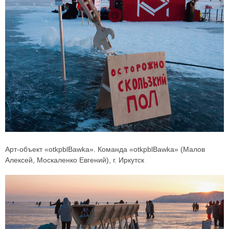
Арт-объект «otkpblBawka». Команда «otkpblBawka» (Малов
Алексей, Москаленко Евгений), г. Иркутск