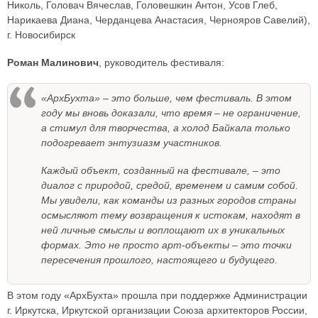
Николь, Головач Вячеслав, Головешкин Антон, Усов Глеб,
Нарикаева Диана, Черданцева Анастасия, Чернояров Савелий),
г. Новосибирск
Роман Малинович
, руководитель фестиваля:
«АрхБухта» – это больше, чем фестиваль. В этом
году мы вновь доказали, что время – не ограничение,
а стимул для творчества, а холод Байкала только
подогревает энтузиазм участников.
Каждый объект, созданный на фестивале, – это
диалог с природой, средой, временем и самим собой.
Мы увидели, как команды из разных городов страны
осмысляют тему возвращения к истокам, находят в
ней личные смыслы и воплощают их в уникальных
формах. Это не просто арт-объекты – это точки
пересечения прошлого, настоящего и будущего.
В этом году «АрхБухта» прошла при поддержке Администрации
г. Иркутска, Иркутской организации Союза архитекторов России,