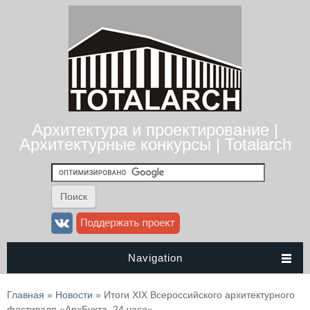
Архитектура и проектирование |
Архитектурные конкурсы | Totalarch
Navigation
Вы здесь
Главная
»
Новости
» Итоги XIX Всероссийского архитектурного
фестиваля «АрхБухта. 24 часа»