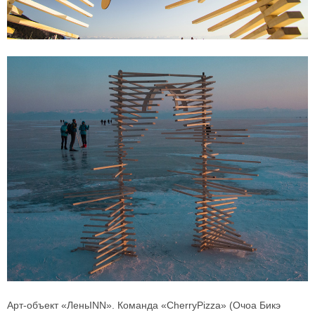
Арт-объект «ЛеньINN». Команда «CherryPizza» (Очоа Бикэ