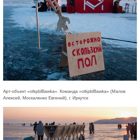
Арт-объект «otkpblBawka». Команда «otkpblBawka» (Малов
Алексей, Москаленко Евгений), г. Иркутск