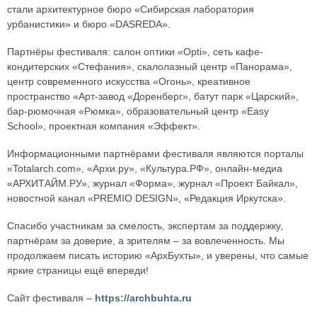
стали архитектурное бюро «Сибирская лаборатория
урбанистики» и бюро «DASREDA».
Партнёры фестиваля: салон оптики «Opti», сеть кафе-
кондитерских «Стефания», скалолазный центр «Панорама»,
центр современного искусства «Огонь», креативное
пространство «Арт-завод «Доренберг», батут парк «Царский»,
бар-рюмочная «Рюмка», образовательный центр «Easy
School», проектная компания «Эффект».
Информационными партнёрами фестиваля являются порталы
«Totalarch.com», «Архи.ру», «Культура.РФ», онлайн-медиа
«АРХИТАЙМ.РУ», журнал «Форма», журнал «Проект Байкал»,
новостной канал «PREMIO DESIGN», «Редакция Иркутска».
Спасибо участникам за смелость, экспертам за поддержку,
партнёрам за доверие, а зрителям – за вовлеченность. Мы
продолжаем писать историю «АрхБухты», и уверены, что самые
яркие страницы ещё впереди!
Сайт фестиваля –
https://archbuhta.ru