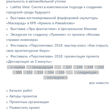
реальность в автомобильной утопии
Lakhta View: Синтез в комплексном подходе к созданию
городской среды будущего
Выставка костюмированной фарфоровой скульптуры
«Маскарад» в КРК «Кремль в Измайлово»
Выставка «Эра фантастики» в Центральном Манеже
Экскурсия по стадиону «Лужники» от проекта «Москва
глазами инженера»
Фестиваль «Перспектива» 2018: мастер-класс «Как открыть
свое архитектурное бюро»
Фестиваль «Перспектива» 2018: презентация проекта
«Диссертация за 3 минуты»
Страницы
« первая
‹ предыдущая
…
147
148
149
150
151
152
153
154
155
…
следующая ›
последняя »
все новости
Каталог работ
Авторы проектов
Проектные организации
Разместить проект