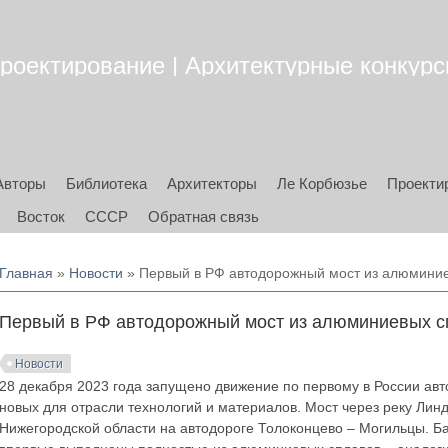
роектирование | Архитектурные конкурсы
Авторы
Библиотека
Архитекторы
Ле Корбюзье
Проекти
Восток
СССР
Обратная связь
Вы здесь
Главная
»
Новости
» Первый в РФ автодорожный мост из алюмини
Первый в РФ автодорожный мост из алюминиевых с
Новости
28 декабря 2023 года запущено движение по первому в России а
новых для отрасли технологий и материалов. Мост через реку Лин
Нижегородской области на автодороге Толоконцево – Могильцы. Б