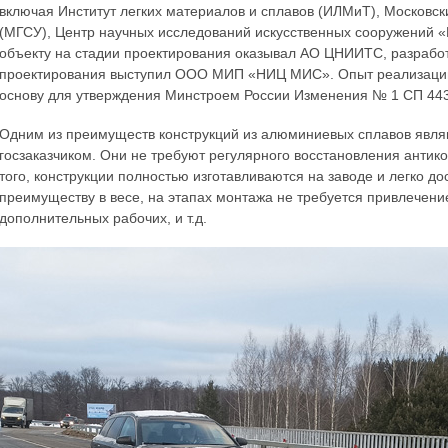
включая Институт легких материалов и сплавов (ИЛМиТ), Московс
(МГСУ), Центр научных исследований искусственных сооружений 
объекту на стадии проектирования оказывал АО ЦНИИТС, разрабо
проектирования выступил ООО МИП «НИЦ МИС». Опыт реализации 
основу для утверждения Минстроем России Изменения № 1 СП 443
Одним из преимуществ конструкций из алюминиевых сплавов являю
госзаказчиком. Они не требуют регулярного восстановления антик
того, конструкции полностью изготавливаются на заводе и легко до
преимуществу в весе, на этапах монтажа не требуется привлечен
дополнительных рабочих, и т.д.