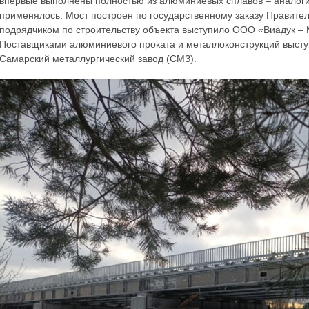
впервые выполнены полностью из алюминиевых сплавов – аналоги
применялось. Мост построен по государственному заказу Правите
подрядчиком по строительству объекта выступило ООО «Виадук –
Поставщиками алюминиевого проката и металлоконструкций высту
Самарский металлургический завод (СМЗ).