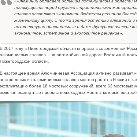
«Алюминий обладает большим потенциалом в области м
преимуществ перед другими строительными материала
сплавов позволяют экономить бюджеты регионов благод
жизненному циклу. С точки зрения эстетики алюминий и 
архитектурно оригинальные и даже футуристические ко
экономичное, эстетичное и экологичное решение».
В 2017 году в Нижегородской области впервые в современной Рос
алюминиевых сплавов – на автомобильной дороге Восточный подъез
Нижегородской области.
В настоящее время Алюминиевая Ассоциация активно развивает н
построенных из алюминиевых сплавов мостов растет в России с к
эксплуатацию более 18 мостовых сооружений, всего 63 мостовых к
включая экспортные проекты пешеходных мостов, которые востребо