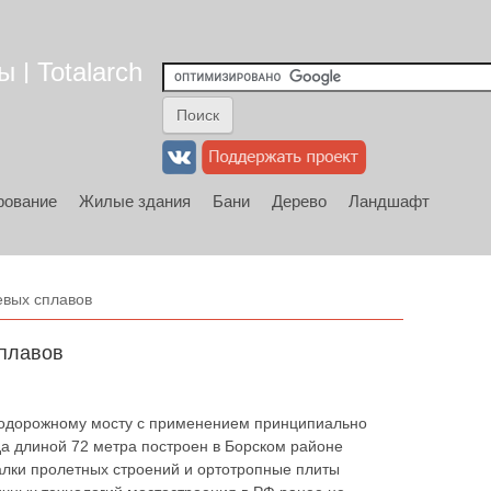
 | Totalarch
рование
Жилые здания
Бани
Дерево
Ландшафт
евых сплавов
плавов
втодорожному мосту с применением принципиально
да длиной 72 метра построен в Борском районе
алки пролетных строений и ортотропные плиты