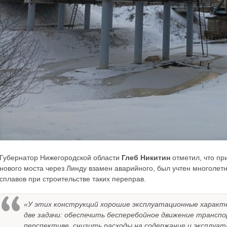
Губернатор Нижегородской области
Глеб Никитин
отметил, что пр
нового моста через Линду взамен аварийного, был учтен многоле
сплавов при строительстве таких переправ.
«У этих конструкций хорошие эксплуатационные характе
две задачи: обеспечить бесперебойное движение транспо
перспективе, снизить расходы на содержание и эксплуа