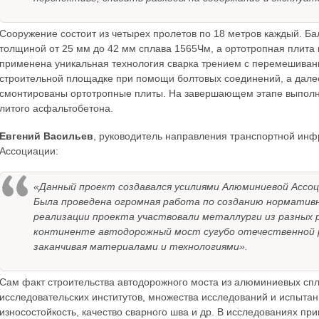
Сооружение состоит из четырех пролетов по 18 метров каждый. Ба
толщиной от 25 мм до 42 мм сплава 1565Чм, а ортотропная плита 
применена уникальная технология сварка трением с перемешивани
строительной площадке при помощи болтовых соединений, а далее
смонтированы ортотропные плиты. На завершающем этапе выполня
литого асфальтобетона.
Евгений Васильев
, руководитель направления транспортной ин
Ассоциации:
«Данный проект создавался усилиями Алюминиевой Ассоц
Была проведена огромная работа по созданию норматив
реализации проекта участвовали металлурги из разных 
континенте автодорожный мост сугубо отечественной р
заканчивая материалами и технологиями».
Сам факт строительства автодорожного моста из алюминиевых спла
исследовательских институтов, множества исследований и испытани
износостойкость, качество сварного шва и др. В исследованиях п