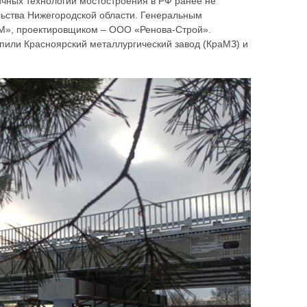
чных технологий мостостроения в РФ ранее не
льства Нижегородской области. Генеральным
 М», проектировщиком – ООО «Ренова-Строй».
пили Красноярский металлургический завод (КраМЗ) и