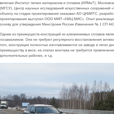
включая Институт легких материалов и сплавов (ИЛМиТ), Московс
(МГСУ), Центр научных исследований искусственных сооружений 
объекту на стадии проектирования оказывал АО ЦНИИТС, разрабо
проектирования выступил ООО МИП «НИЦ МИС». Опыт реализации 
основу для утверждения Минстроем России Изменения № 1 СП 443
Одним из преимуществ конструкций из алюминиевых сплавов являю
госзаказчиком. Они не требуют регулярного восстановления антик
того, конструкции полностью изготавливаются на заводе и легко до
преимуществу в весе, на этапах монтажа не требуется привлечен
дополнительных рабочих, и т.д.