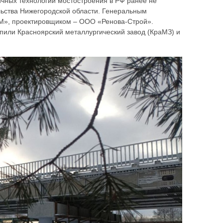
чных технологий мостостроения в РФ ранее не
льства Нижегородской области. Генеральным
 М», проектировщиком – ООО «Ренова-Строй».
пили Красноярский металлургический завод (КраМЗ) и