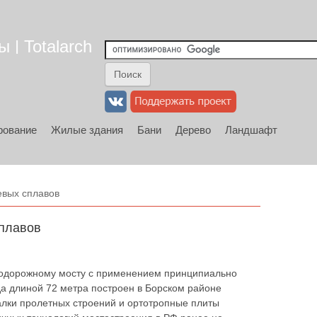
 | Totalarch
рование
Жилые здания
Бани
Дерево
Ландшафт
евых сплавов
плавов
втодорожному мосту с применением принципиально
да длиной 72 метра построен в Борском районе
алки пролетных строений и ортотропные плиты