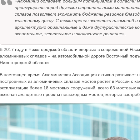
«Алюминий обладает большим потенциалом в области м
преимуществ перед другими строительными материала
сплавов позволяют экономить бюджеты регионов благод
жизненному циклу. С точки зрения эстетики алюминий и 
архитектурно оригинальные и даже футуристические ко
экономичное, эстетичное и экологичное решение».
В 2017 году в Нижегородской области впервые в современной Рос
алюминиевых сплавов – на автомобильной дороге Восточный подъез
Нижегородской области.
В настоящее время Алюминиевая Ассоциация активно развивает н
построенных из алюминиевых сплавов мостов растет в России с к
эксплуатацию более 18 мостовых сооружений, всего 63 мостовых к
включая экспортные проекты пешеходных мостов, которые востребо