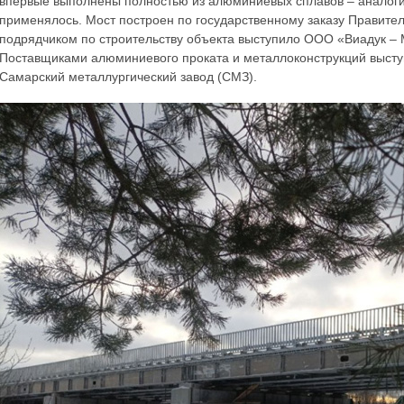
впервые выполнены полностью из алюминиевых сплавов – аналоги
применялось. Мост построен по государственному заказу Правите
подрядчиком по строительству объекта выступило ООО «Виадук –
Поставщиками алюминиевого проката и металлоконструкций высту
Самарский металлургический завод (СМЗ).