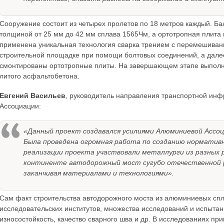
Сооружение состоит из четырех пролетов по 18 метров каждый. Ба
толщиной от 25 мм до 42 мм сплава 1565Чм, а ортотропная плита 
применена уникальная технология сварка трением с перемешивани
строительной площадке при помощи болтовых соединений, а далее
смонтированы ортотропные плиты. На завершающем этапе выполня
литого асфальтобетона.
Евгений Васильев
, руководитель направления транспортной ин
Ассоциации:
«Данный проект создавался усилиями Алюминиевой Ассоц
Была проведена огромная работа по созданию норматив
реализации проекта участвовали металлурги из разных 
континенте автодорожный мост сугубо отечественной р
заканчивая материалами и технологиями».
Сам факт строительства автодорожного моста из алюминиевых спла
исследовательских институтов, множества исследований и испытани
износостойкость, качество сварного шва и др. В исследованиях п