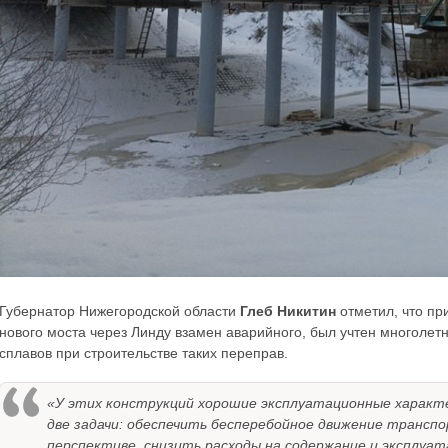
Губернатор Нижегородской области
Глеб Никитин
отметил, что пр
нового моста через Линду взамен аварийного, был учтен многоле
сплавов при строительстве таких переправ.
«У этих конструкций хорошие эксплуатационные характе
две задачи: обеспечить бесперебойное движение транспо
перспективе, снизить расходы на содержание и эксплуа