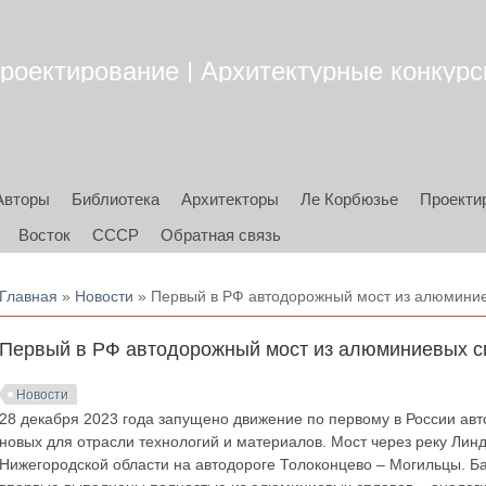
роектирование | Архитектурные конкурсы
Авторы
Библиотека
Архитекторы
Ле Корбюзье
Проекти
Восток
СССР
Обратная связь
Вы здесь
Главная
»
Новости
» Первый в РФ автодорожный мост из алюмини
Первый в РФ автодорожный мост из алюминиевых с
Новости
28 декабря 2023 года запущено движение по первому в России а
новых для отрасли технологий и материалов. Мост через реку Лин
Нижегородской области на автодороге Толоконцево – Могильцы. Б