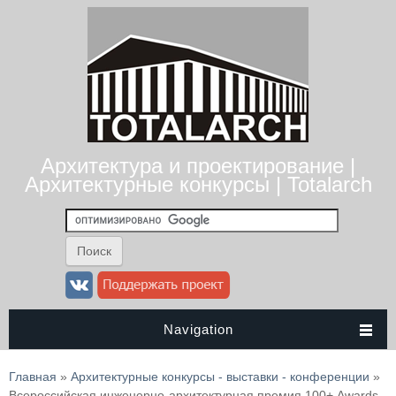
Архитектура и проектирование |
Архитектурные конкурсы | Totalarch
Navigation
Вы здесь
Главная
»
Архитектурные конкурсы - выставки - конференции
»
Всероссийская инженерно-архитектурная премия 100+ Awards