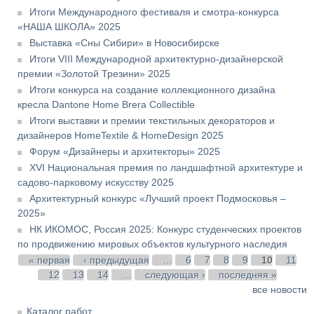
Итоги Международного фестиваля и смотра-конкурса
«НАША ШКОЛА» 2025
Выставка «Сны Сибири» в Новосибирске
Итоги VIII Международной архитектурно-дизайнерской
премии «Золотой Трезини» 2025
Итоги конкурса на создание коллекционного дизайна
кресла Dantone Home Brera Collectible
Итоги выставки и премии текстильных декораторов и
дизайнеров HomeTextile & HomeDesign 2025
Форум «Дизайнеры и архитекторы» 2025
XVI Национальная премия по ландшафтной архитектуре и
садово-парковому искусству 2025
Архитектурный конкурс «Лучший проект Подмосковья –
2025»
НК ИКОМОС, Россия 2025: Конкурс студенческих проектов
по продвижению мировых объектов культурного наследия
Страницы
« первая
‹ предыдущая
…
6
7
8
9
10
11
12
13
14
…
следующая ›
последняя »
все новости
Каталог работ