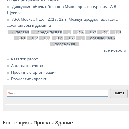
Дискуссия «Ночь объект» в Музее архитектуры им. А.В.
Щусева
АРХ Москва NEXT 2017. 22-я Международная выставка
архитектуры и дизайна
Страницы
« первая
‹ предыдущая
…
157
158
159
160
161
162
163
164
165
…
следующая ›
последняя »
все новости
Каталог работ
Авторы проектов
Проектные организации
Разместить проект
Концепция - Проект - Здание