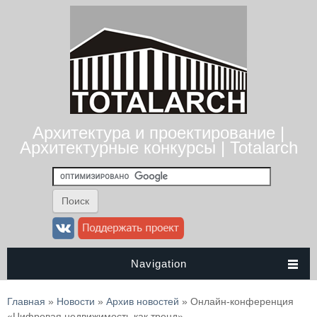
Архитектура и проектирование |
Архитектурные конкурсы | Totalarch
Navigation
Вы здесь
Главная
»
Новости
»
Архив новостей
» Онлайн-конференция
«Цифровая недвижимость как тренд»