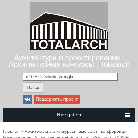
Архитектура и проектирование |
Архитектурные конкурсы | Totalarch
Navigation
Вы здесь
Главная
»
Архитектурные конкурсы - выставки - конференции
»
Международный архитектурный фестиваль «Зодчество 2020»