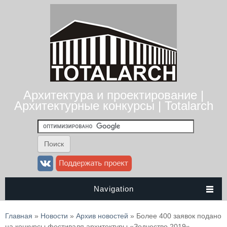
Архитектура и проектирование |
Архитектурные конкурсы | Totalarch
Navigation
Вы здесь
Главная
»
Новости
»
Архив новостей
» Более 400 заявок подано
на конкурсы фестиваля архитектуры «Зодчество 2019»