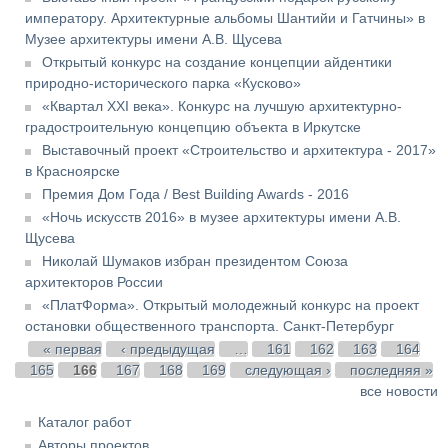
императору. Архитектурные альбомы Шантийи и Гатчины» в
Музее архитектуры имени А.В. Щусева
Открытый конкурс на создание концепции айдентики
природно-исторического парка «Кусково»
«Квартал XXI века». Конкурс на лучшую архитектурно-
градостроительную концепцию объекта в Иркутске
Выставочный проект «Строительство и архитектура - 2017»
в Красноярске
Премия Дом Года / Best Building Awards - 2016
«Ночь искусств 2016» в музее архитектуры имени А.В.
Щусева
Николай Шумаков избран президентом Союза
архитекторов России
«ПлатФорма». Открытый молодежный конкурс на проект
остановки общественного транспорта. Санкт-Петербург
Страницы
« первая
‹ предыдущая
…
161
162
163
164
165
166
167
168
169
следующая ›
последняя »
все новости
Каталог работ
Авторы проектов