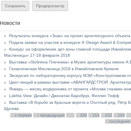
Новости
Результаты конкурса «Знак» на проект архитектурного объекта
Подача заявки на участие в конкурсе A' Design Award & Competi
Конкурс на оформление арт-зоны главной площади Измайловс
Масленицы» 17-18 февраля 2018
Выставка «Любляна Плечника» в Музее архитектуры имени А.
Галактическая Масленица 2018 в Измайловском Кремле
Экскурсия по лабораторному корпусу МЭИ «Конструктивизм 
Цикл лекций в рамках выставки «АВАНГАРДСТРОЙ. Архитекту
Январь — месяц модернизма от проекта «Москва глазами ин
Lakhta View: Дизайн / Джонатан Барнбрук, Филлип Тефф
Выставка «В борьбе за Красные ворота и Охотный ряд. Пётр Б
Щусева
Страницы
« первая
‹ предыдущая
…
150
151
152
153
последняя