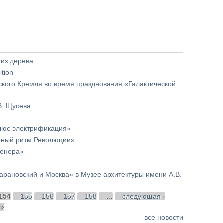
 из дерева
tion
кого Кремля во время празднования «Галактической
В. Щусева
плюс электрификация»
рный ритм Революции»
женера»
арановский и Москва» в Музее архитектуры имени А.В.
154
155
156
157
158
…
следующая ›
 »
все новости