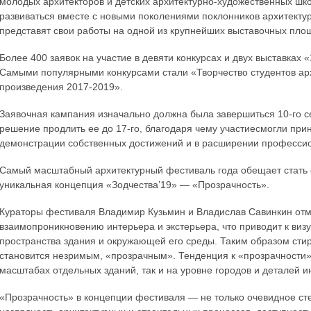
молодых архитекторов и детских архитектурно-художественных школ
развиваться вместе с новыми поколениями поклонников архитекту
представят свои работы на одной из крупнейших выставочных пло
Более 400 заявок на участие в девяти конкурсах и двух выставках 
Самыми популярными конкурсами стали «Творчество студентов арх
произведения 2017-2019».
Заявочная кампания изначально должна была завершиться 10-го с
решение продлить ее до 17-го, благодаря чему участиесмогли пр
демонстрации собственных достижений и в расширении профессио
Самый масштабный архитектурный фестиваль года обещает стать 
уникальная концепция «Зодчества’19» — «Прозрачность».
Кураторы фестиваля Владимир Кузьмин и Владислав Савинкин отме
взаимопроникновению интерьера и экстерьера, что приводит к виз
пространства здания и окружающей его среды. Таким образом сти
становится незримым, «прозрачным». Тенденция к «прозрачности»
масштабах отдельных зданий, так и на уровне городов и деталей и
«Прозрачность» в концепции фестиваля — не только очевидное сте