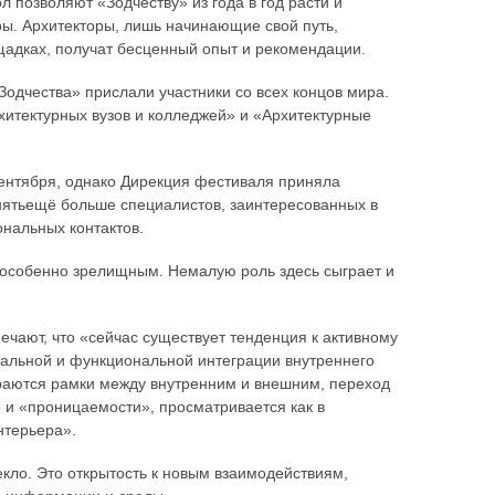
 позволяют «Зодчеству» из года в год расти и
ры. Архитекторы, лишь начинающие свой путь,
щадках, получат бесценный опыт и рекомендации.
«Зодчества» прислали участники со всех концов мира.
итектурных вузов и колледжей» и «Архитектурные
ентября, однако Дирекция фестиваля приняла
инятьещё больше специалистов, заинтересованных в
нальных контактов.
особенно зрелищным. Немалую роль здесь сыграет и
чают, что «сейчас существует тенденция к активному
уальной и функциональной интеграции внутреннего
раются рамки между внутренним и внешним, переход
 и «проницаемости», просматривается как в
нтерьера».
кло. Это открытость к новым взаимодействиям,