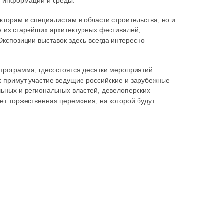
ь информации и среды.
торам и специалистам в области строительства, но и
ин из старейших архитектурных фестивалей,
 Экспозиции выставок здесь всегда интересно
рограмма, гдесостоятся десятки мероприятий:
ых примут участие ведущие российские и зарубежные
льных и региональных властей, девелоперских
т торжественная церемония, на которой будут