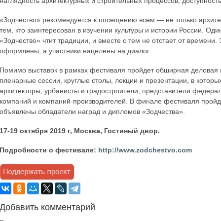
наглядность архитектурных и строительных процессов, доступност
«Зодчество» рекомендуется к посещению всем — не только архитек
тем, кто заинтересован в изучении культуры и истории России. Од
«Зодчество» чтит традиции, и вместе с тем не отстает от времени.
оформлены, а участники нацелены на диалог.
Помимо выставок в рамках фестиваля пройдет обширная деловая п
пленарные сессии, круглые столы, лекции и презентации, в котор
архитекторы, урбанисты и градостроители, представители федера
компаний и компаний-производителей. В финале фестиваля пройде
объявлены обладатели наград и дипломов «Зодчества».
17-19 октября 2019 г, Москва, Гостиный двор.
Подробности о фестивале:
http://www.zodchestvo.com
Добавить комментарий