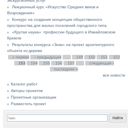
экскурсионных услуг
Лекционный курс «Искусство Средних веков и
Возрождения»
Конкурс на создание концепции общественного
пространства для малых поселений городского типа
«Крутая наука»: профессии будущего в Измайловском
Кремле
Результаты конкурса «Знак» на проект архитектурного
объекта из дерева
Страницы
« первая
‹ предыдущая
…
149
150
151
152
153
154
155
156
157
…
следующая ›
последняя »
все новости
Каталог работ
Авторы проектов
Проектные организации
Разместить проект