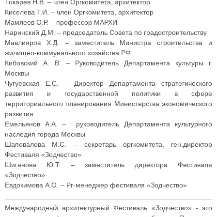
Токарев Н.В. – член Оргкомитета, архитектор
Киселева Т.И. – член Оргкомитета, архитектор
Мамлеев О.Р. – профессор МАРХИ
Наринский Д.М. – председатель Совета по градостроительству
Мавлияров Х.Д. – заместитель Министра строительства и
жилищно-коммунального хозяйства РФ
Кибовский А. В. – Руководитель Департамента культуры г.
Москвы
Чугуевская Е.С. – Директор Департамента стратегического
развития и государственной политики в сфере
территориального планирования Министерства экономического
развития
Емельянов А.А. – руководитель Департамента культурного
наследия города Москвы
Шаповалова М.С. – секретарь оргкомитета, ген.директор
Фестиваля «Зодчество»
Шиганова Ю.Т. – заместитель директора Фестиваля
«Зодчество»
Евдокимова А.О. – Pr-менеджер фестиваля «Зодчество»
Международный архитектурный Фестиваль «Зодчество» - это