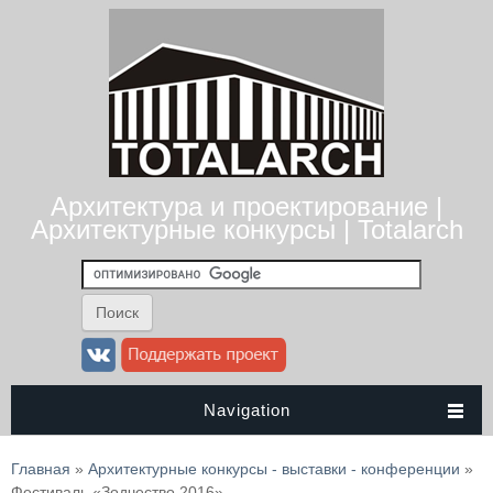
Архитектура и проектирование |
Архитектурные конкурсы | Totalarch
Navigation
Вы здесь
Главная
»
Архитектурные конкурсы - выставки - конференции
»
Фестиваль «Зодчество 2016»