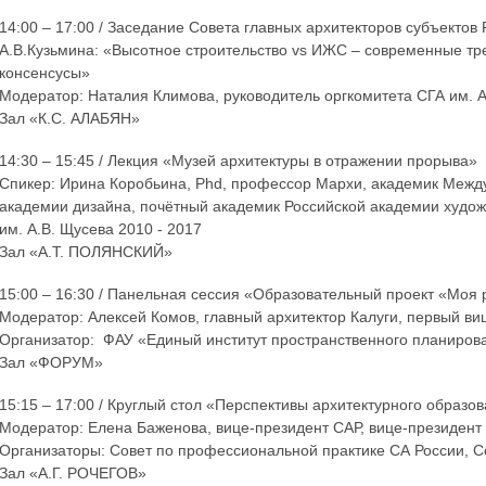
14:00 – 17:00 / Заседание Совета главных архитекторов субъекто
А.В.Кузьмина: «Высотное строительство vs ИЖС – современные тр
консенсусы»
Модератор: Наталия Климова, руководитель оргкомитета СГА им. 
Зал «К.С. АЛАБЯН»
14:30 – 15:45 / Лекция «Музей архитектуры в отражении прорыва»
Спикер: Ирина Коробьина, Phd, профессор Мархи, академик Межд
академии дизайна, почётный академик Российской академии художе
им. А.В. Щусева 2010 - 2017
Зал «А.Т. ПОЛЯНСКИЙ»
15:00 – 16:30 / Панельная сессия «Образовательный проект «Моя 
Модератор: Алексей Комов, главный архитектор Калуги, первый ви
Организатор: ФАУ «Единый институт пространственного планиров
Зал «ФОРУМ»
15:15 – 17:00 / Круглый стол «Перспективы архитектурного образо
Модератор: Елена Баженова, вице-президент САР, вице-президент
Организаторы: Совет по профессиональной практике СА России, С
Зал «А.Г. РОЧЕГОВ»