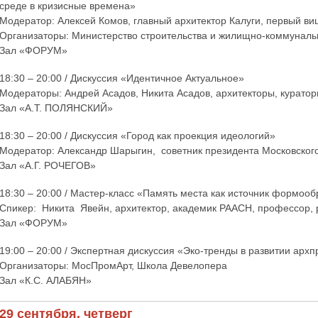
среде в кризисные времена»
Модератор: Алексей Комов, главный архитектор Калуги, первый ви
Организаторы: Министерство строительства и жилищно-коммунальн
Зал «ФОРУМ»
18:30 – 20:00 / Дискуссия «Идентичное Актуальное»
Модераторы: Андрей Асадов, Никита Асадов, архитекторы, куратор
Зал «А.Т. ПОЛЯНСКИЙ»
18:30 – 20:00 / Дискуссия «Город как проекция идеологий»
Модератор: Александр Шарыгин, советник президента Московског
Зал «А.Г. РОЧЕГОВ»
18:30 – 20:00 / Мастер-класс «Память места как источник формоо
Спикер: Никита Явейн, архитектор, академик РААСН, профессор, 
Зал «ФОРУМ»
19:00 – 20:00 / Экспертная дискуссия «Эко-тренды в развитии архп
Организаторы: МосПромАрт, Школа Девелопера
Зал «К.С. АЛАБЯН»
29 сентября, четверг