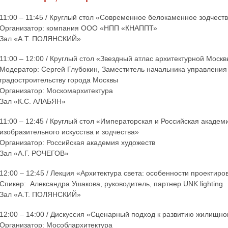
11:00 – 11:45 / Круглый стол «Современное белокаменное зодчеств
Организатор: компания ООО «НПП «КНАППТ»
Зал «А.Т. ПОЛЯНСКИЙ»
11:00 – 12:00 / Круглый стол «Звездный атлас архитектурной Моск
Модератор: Сергей Глубокин, Заместитель начальника управления 
градостроительству города Москвы
Организатор: Москомархитектура
Зал «К.С. АЛАБЯН»
11:00 – 12:45 / Круглый стол «Императорская и Российская академ
изобразительного искусства и зодчества»
Организатор: Российская академия художеств
Зал «А.Г. РОЧЕГОВ»
12:00 – 12:45 / Лекция «Архитектура света: особенности проектир
Спикер: Александра Ушакова, руководитель, партнер UNK lighting
Зал «А.Т. ПОЛЯНСКИЙ»
12:00 – 14:00 / Дискуссия «Сценарный подход к развитию жилищно
Организатор: Мособлархитектура