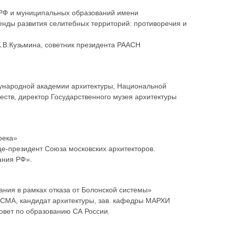
в РФ и муниципальных образований имени
енды развития селитебных территорий: противоречия и
А.В.Кузьмина, советник президента РААСН
ународной академии архитектуры, Национальной
ств, директор Государственного музея архитектуры
река»
це-президент Союза московских архитекторов.
ания РФ».
вания в рамках отказа от Болонской системы»
 СМА, кандидат архитектуры, зав. кафедры МАРХИ
овет по образованию СА России.