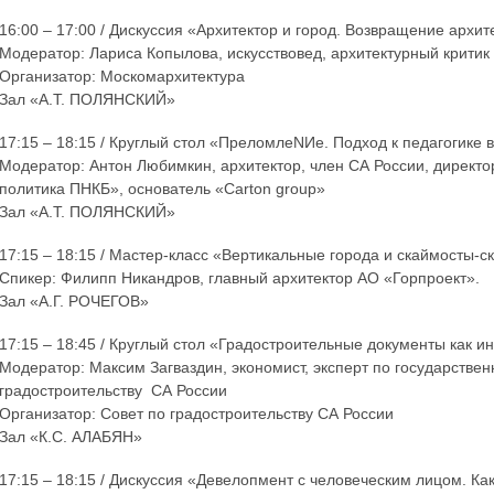
16:00 – 17:00 / Дискуссия «Архитектор и город. Возвращение архит
Модератор: Лариса Копылова, искусствовед, архитектурный критик
Организатор: Москомархитектура
Зал «А.Т. ПОЛЯНСКИЙ»
17:15 – 18:15 / Круглый стол «ПреломлеNИe. Подход к педагогике 
Модератор: Антон Любимкин, архитектор, член СА России, директо
политика ПНКБ», основатель «Carton group»
Зал «А.Т. ПОЛЯНСКИЙ»
17:15 – 18:15 / Мастер-класс «Вертикальные города и скаймосты-с
Спикер: Филипп Никандров, главный архитектор АО «Горпроект».
Зал «А.Г. РОЧЕГОВ»
17:15 – 18:45 / Круглый стол «Градостроительные документы как 
Модератор: Максим Загваздин, экономист, эксперт по государстве
градостроительству СА России
Организатор: Совет по градостроительству СА России
Зал «К.С. АЛАБЯН»
17:15 – 18:15 / Дискуссия «Девелопмент с человеческим лицом. К