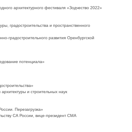
одного архитектурного фестиваля «Зодчество 2022»
уры, градостроительства и пространственного
енно-градостроительного развития Оренбургской
ледование потенциала»
адостроительства»
 архитектуры и строительных наук
России. Перезагрузка»
льству СА России, вице-президент СМА