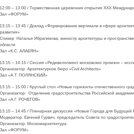
12:00 – 13:00 / Торжественная церемония открытия XXX Междунар
Зал «ФОРУМ»
13:15 – 13:45 / Доклад «Формирование вертикали в сфере архитект
развития»
Спикер: Наталья Ибрагимова, министр архитектуры и пространств
области.
Зал «К.С. АЛАБЯН»
13:15 – 14:15 / Сессия «Редевелопмент московских промзон – исс
Организатор: Архитектурное бюро «Civil Architects»
Зал «А.Т. ПОЛЯНСКИЙ»
13:15 – 15:00 / Круглый стол «Новые горизонты отечественного гр
Организатор: Отделение градостроительства Российской академии
Зал «А.Г. РОЧЕГОВ»
13:15 – 14:45 / Пленарная дискуссия «Новые Города для Будущей 
Модератор: Евгений Гурвич, председатель Совета по градостроите
Организатор: Москомархитектура.
Зал «ФОРУМ»