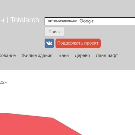
 | Totalarch
рование
Жилые здания
Бани
Дерево
Ландшафт
022»