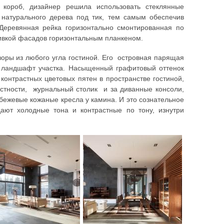
 короб, дизайнер решила использовать стеклянные
 натурального дерева под тик, тем самым обеспечив
Деревянная рейка горизонтально смонтированная по
шивкой фасадов горизонтальным планкеном.
зоры из любого угла гостиной. Его островная парящая
 ландшафт участка. Насыщенный графитовый оттенок
контрастных цветовых пятен в пространстве гостиной,
астности, журнальный столик и за диванные консоли,
 бежевые кожаные кресла у камина. И это сознательное
дают холодные тона и контрастные по тону, изнутри