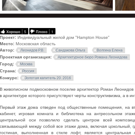
Хорошо
5
Плохо
1
Проект:
Индивидуальный жилой дом "Hampton House"
Место:
Московская область
Автор:
Леонидов Р.В.
Сандакова Ольга
Волгина Елена
Проектная организация:
Архитектурное бюро Романа Леонидова
Город:
Москва
Страна:
Россия
Конкурс:
Золотая капитель 20. 2016
В живописном подмосковном поселке архитектор Роман Леонидов 
в архитектуре которого присутствуют черты конструктивизма, а в и
Первый этаж дома отведен под общественные помещения, на вт
кабинет, игровая комната и библиотека на антресольном этаж
центральной оси позволило сделать центром всей композици
связывающей между собой все этажи дома, включая цокольный, г
гостиная, выполненная в стиле лофт, является центральная 