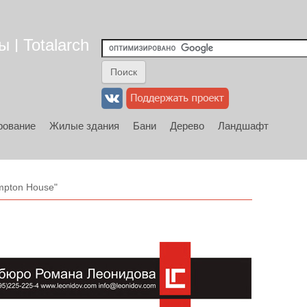
 | Totalarch
рование
Жилые здания
Бани
Дерево
Ландшафт
pton House"