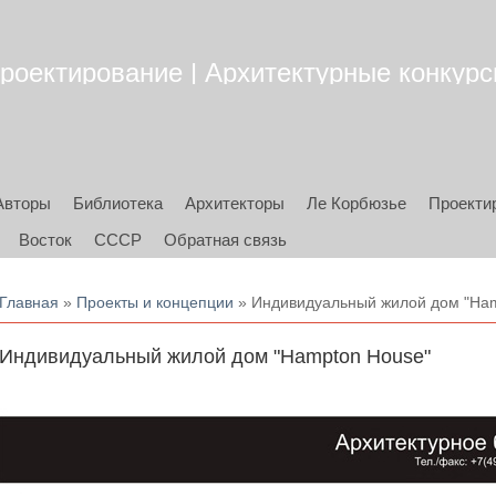
роектирование | Архитектурные конкурсы
Авторы
Библиотека
Архитекторы
Ле Корбюзье
Проекти
Восток
СССР
Обратная связь
Вы здесь
Главная
»
Проекты и концепции
» Индивидуальный жилой дом "Ham
Индивидуальный жилой дом "Hampton House"