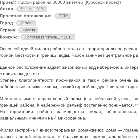
Проект:
Жилой район на 30000 жителей (Курсовой проект)
Автор:
Чиркина М.М.
Проектная организация:
ТГТУ
Город:
Тамбов
Страна:
Россия
Конкурс:
Золотая капитель 17. 2013
Основной идеей жилого района стало его территориальное распо
горной местности и границы воды. Район занимает центральное р
Данное расположение задаёт живописный вид набережной, интере
с причалом для яхт.
Степень благоприятности проживания в таком районе очень вы
набережные, пляжные зоны, свежий горный воздух. При проектиров
Местность имеет определённый рельеф и небольшой уклон, ос
границей района. К набережной рельеф постепенно понижается, ч
На территории района размещается жилая, общественная, 
радиальными линиями на 4 микрорайона.
Жилая застройка 4 видов: террасная, дома-свечки, дома — ломан
плюсы данной местности, и большинство домов галерейного т