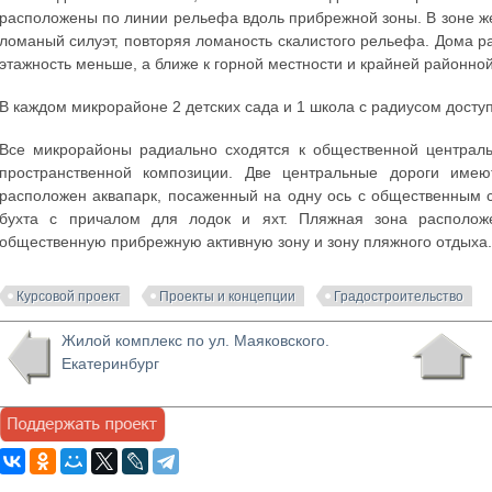
расположены по линии рельефа вдоль прибрежной зоны. В зоне же
ломаный силуэт, повторяя ломаность скалистого рельефа. Дома ра
этажность меньше, а ближе к горной местности и крайней районно
В каждом микрорайоне 2 детских сада и 1 школа с радиусом доступ
Все микрорайоны радиально сходятся к общественной централь
пространственной композиции. Две центральные дороги име
расположен аквапарк, посаженный на одну ось с общественным 
бухта с причалом для лодок и яхт. Пляжная зона располож
общественную прибрежную активную зону и зону пляжного отдыха
Курсовой проект
Проекты и концепции
Градостроительство
Жилой комплекс по ул. Маяковского.
Екатеринбург