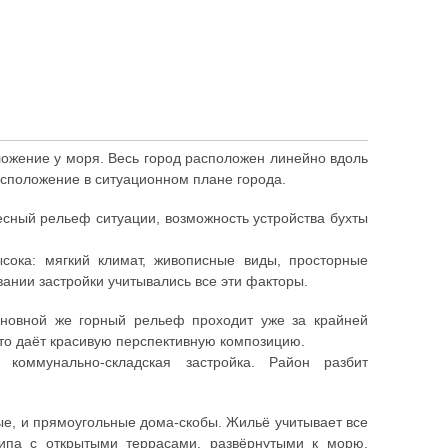
ложение у моря. Весь город расположен линейно вдоль
асположение в ситуационном плане города.
сный рельеф ситуации, возможность устройства бухты
сока: мягкий климат, живописные виды, просторные
ании застройки учитывались все эти факторы.
новной же горный рельеф проходит уже за крайней
то даёт красивую перспективную композицию.
коммунально-складская застройка. Район разбит
ые, и прямоугольные дома-скобы. Жильё учитывает все
ипа с открытыми террасами, развёрнутыми к морю,