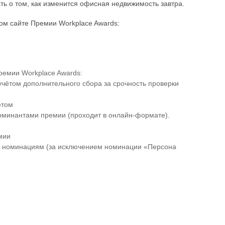
ть о том, как изменится офисная недвижимость завтра.
ом сайте Премии Workplace Awards:
ремии Workplace Awards:
учётом дополнительного сбора за срочность проверки
етом
номинантами премии (проходит в онлайн-формате).
мии
ем номинациям (за исключением номинации «Персона